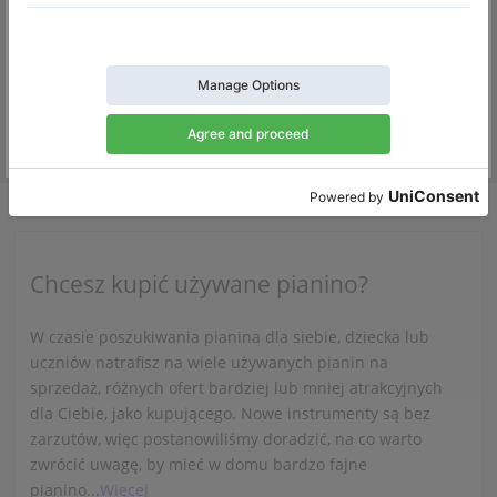
Używany, Steinway & Sons, D-274
Używany, Bosendorfer, 28
D-274,
274 cm
1991
280,
280 cm
1980
Holandia /
Amsterdam
Holandia /
Werkhoven
$187,629.42
$60,618.74
Chcesz kupić używane pianino?
W czasie poszukiwania pianina dla siebie, dziecka lub
uczniów natrafisz na wiele używanych pianin na
sprzedaż, różnych ofert bardziej lub mniej atrakcyjnych
dla Ciebie, jako kupującego. Nowe instrumenty są bez
zarzutów, więc postanowiliśmy doradzić, na co warto
zwrócić uwagę, by mieć w domu bardzo fajne
pianino...
Więcej