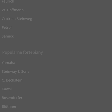
Feurich
W. Hoffmann
Grotrian Steinweg
Petrof
Samick
Popularne fortepiany
Yamaha
Steinway & Sons
C. Bechstein
Kawai
Bosendorfer
Blüthner