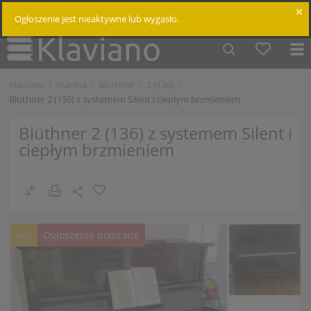
$
Cm /
In
Zaloguj się
Ogłoszenie jest nieaktywne lub wygasło.
Klaviano
Pianina
Bluthner
2 (136)
Blüthner 2 (136) z systemem Silent i ciepłym brzmieniem
Blüthner 2 (136) z systemem Silent i
ciepłym brzmieniem
Hot
Ogłoszenie polecane