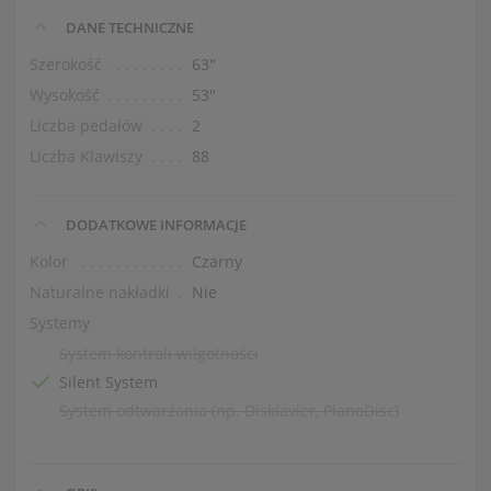
DANE TECHNICZNE
Szerokość
63″
Wysokość
53″
Liczba pedałów
2
Liczba Klawiszy
88
DODATKOWE INFORMACJE
Kolor
Czarny
Naturalne nakładki
Nie
Systemy
System kontroli wilgotności
Silent System
System odtwarzania (np. Disklavier, PianoDisc)