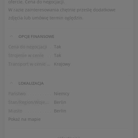
ofercie. Cena do negocjacji.
W razie zainteresowania chętnie prześlę dodatkowe
zdjęcia lub umówię termin oględzin.
OPCJE FINANSOWE
Cena do negocjacji
Tak
Strojenie w cenie
Tak
Transport w cenie (na parter)
Krajowy
LOKALIZACJA
Państwo
Niemcy
Stan/Region/Województwo
Berlin
Miasto
Berlin
Pokaż na mapie