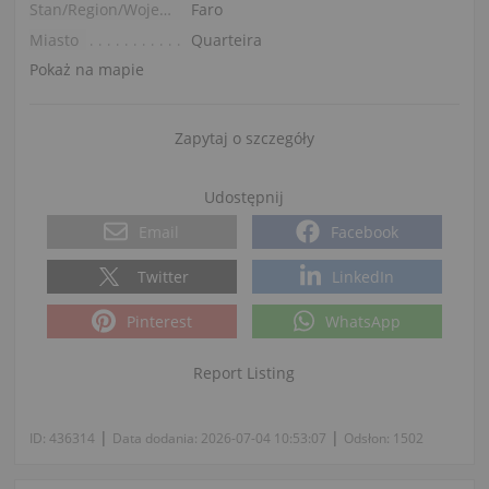
Stan/Region/Województwo
Faro
Miasto
Quarteira
Pokaż na mapie
Zapytaj o szczegóły
Udostępnij
Email
Facebook
Twitter
LinkedIn
Pinterest
WhatsApp
Report Listing
|
|
ID:
436314
Data dodania:
2026-07-04 10:53:07
Odsłon:
1502