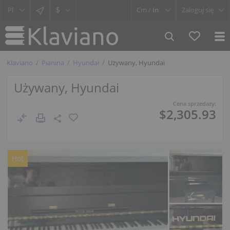
$
Cm /
In
Zaloguj się
Klaviano
Pianina
Hyundai
Używany, Hyundai
Używany, Hyundai
Cena sprzedaży:
$2,305.93
Hot