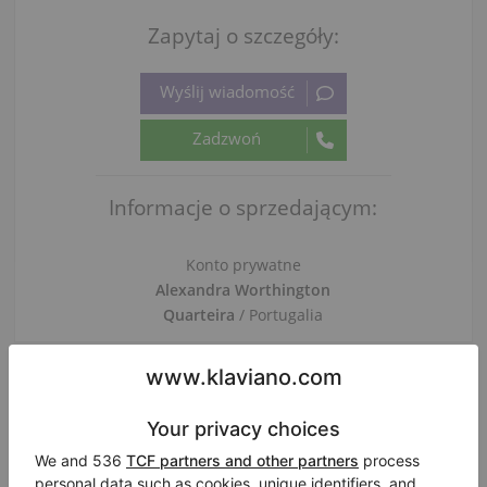
Zapytaj o szczegóły:
Informacje o sprzedającym:
Konto prywatne
Alexandra Worthington
Quarteira
/ Portugalia