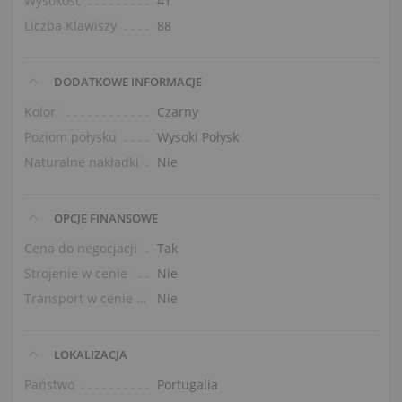
Wysokość
41″
Liczba Klawiszy
88
DODATKOWE INFORMACJE
Kolor
Czarny
Poziom połysku
Wysoki Połysk
Naturalne nakładki
Nie
OPCJE FINANSOWE
Cena do negocjacji
Tak
Strojenie w cenie
Nie
Transport w cenie (na parter)
Nie
LOKALIZACJA
Państwo
Portugalia