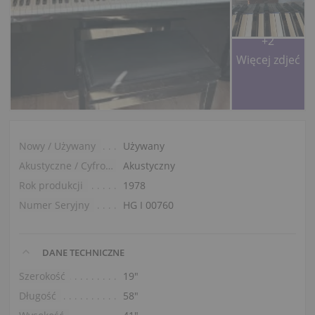
+2
Więcej zdjeć
Nowy / Używany
Używany
Akustyczne / Cyfrowe
Akustyczny
Rok produkcji
1978
Numer Seryjny
HG I 00760
DANE TECHNICZNE
Szerokość
19″
Długość
58″