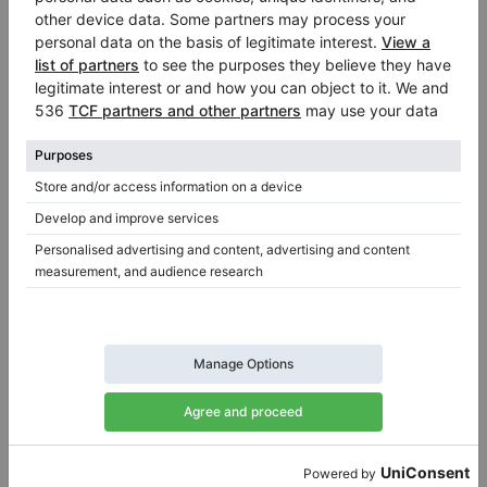
Używany, Steinway & Sons, O-180
O-180,
180 cm
1910
O-180,
180 cm
1924
Niemcy /
Cologne
Niemcy /
Berlin
$59,984.17
$25,262.56
Chcesz kupić używane pianino?
W czasie poszukiwania pianina dla siebie, dziecka lub
uczniów natrafisz na wiele używanych pianin na
sprzedaż, różnych ofert bardziej lub mniej atrakcyjnych
dla Ciebie, jako kupującego. Nowe instrumenty są bez