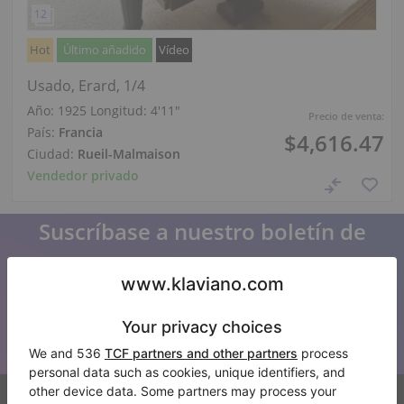
Hot
Último añadido
Vídeo
Usado, Erard, 1/4
Año: 1925
Longitud:
4′11″
Precio de venta:
País:
Francia
$4,616.47
Ciudad:
Rueil-Malmaison
Vendedor privado
Suscríbase a nuestro boletín de
noticias
Manténgase al día con todas las noticias de Klaviano