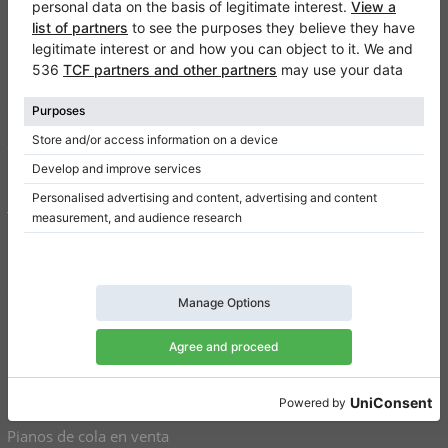
Klaviano
FAQ
Contacto
Sobre nosotros
Escribir una reseña
Términos de uso
Política de privacidad
Configuración de consentimiento
Atajos
Pianos verticales a la venta
Pianos de cola en venta