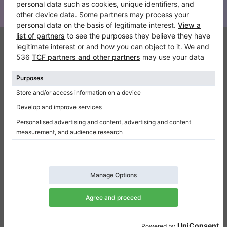
Klaviano
FAQ
Contacto
Sobre nosotros
Escribir una reseña
Términos de uso
Política de privacidad
Configuración de consentimiento
Atajos