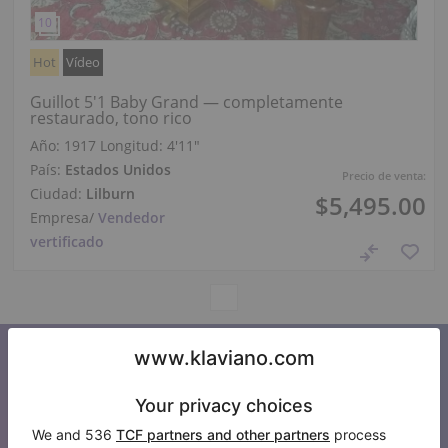
Hot
Vídeo
Guillot 5'1 Baby Grand — completamente
restaurado, tono rico
Año: 1917
Longitud:
4′11″
País:
Estados Unidos
Precio de venta:
Ciudad:
Lilburn
$5,495.00
Empresa
/
Vendedor
vertificado
Suscríbase a nuestro boletín de
noticias
Manténgase al día con todas las noticias de Klaviano