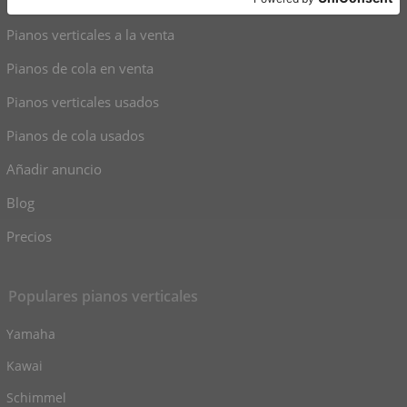
Pianos verticales a la venta
Pianos de cola en venta
Pianos verticales usados
Pianos de cola usados
Añadir anuncio
Blog
Precios
Populares pianos verticales
Yamaha
Kawai
Schimmel