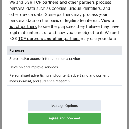
Longitud:
5′2″
País:
Estados Unidos
Precio de venta:
Ciudad:
Lilburn
$29,995.00
Empresa
/
Vendedor
vertificado