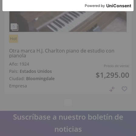
Hot
Otra marca H.J. Charlton piano de estudio con
pianola
Año: 1924
Precio de venta:
País:
Estados Unidos
$1,295.00
Ciudad:
Bloomingdale
Empresa
Suscríbase a nuestro boletín de
noticias