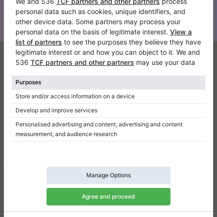
Manténgase al día con todas las noticias de Klaviano
Klaviano
FAQ
Contacto
Sobre nosotros
Escribir una reseña
Términos de uso
Política de privacidad
Configuración de consentimiento