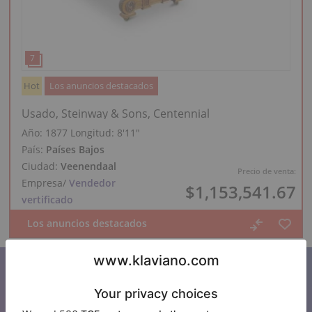
Hot
Los anuncios destacados
Usado, Steinway & Sons, Centennial
Año: 1877
Longitud:
8′11″
País:
Países Bajos
Ciudad:
Veenendaal
Precio de venta:
Empresa
/
Vendedor
$1,153,541.67
vertificado
Suscríbase a nuestro boletín de
noticias