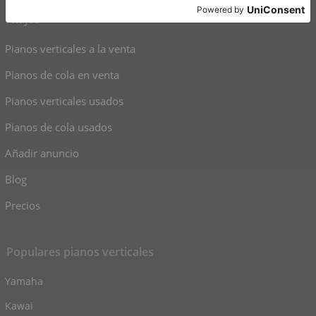
Atajos
Pianos verticales a la venta
Pianos de cola en venta
Pianos verticales usados
Pianos de cola usados
Añadir anuncio
Blog
Precios
Populares pianos verticales
Yamaha
Kawai