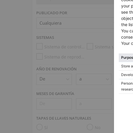
PUBLICADO POR
SISTEMAS
Sistema de control de la humedad
Sistema silencioso
Sistema de reproducción (e.g. Disklavier, PianoDisc)
AÑO DE RENOVACIÓN
MESES DE GARANTÍA
TAPAS DE LLAVES NATURALES
Sí
No