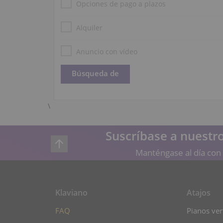
Opciones de pago a plazos
Alquiler
Anuncio con vídeo
\
Suscríbase a nuestro
Manténgase al día con 
Klaviano
Atajos
FAQ
Pianos vert