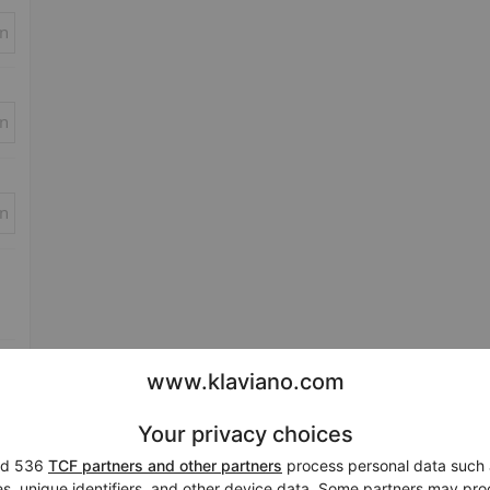
in
in
in