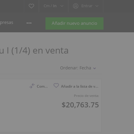
Cm /
In
Entrar
presas
Añadir nuevo anuncio
 I (1/4) en venta
Ordenar:
Fecha
Compara
Añadir a la lista de vigilancia
Precio de venta:
$20,763.75