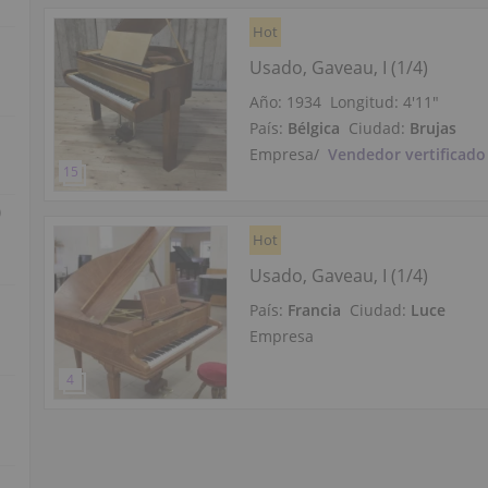
Hot
Usado, Gaveau, I (1/4)
Año: 1934
Longitud:
4′11″
País:
Bélgica
Ciudad:
Brujas
Empresa
/
Vendedor vertificado
)
Hot
Usado, Gaveau, I (1/4)
País:
Francia
Ciudad:
Luce
Empresa