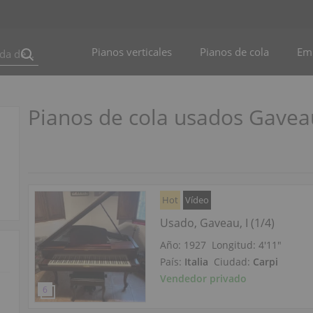
Pianos verticales
Pianos de cola
Em
Pianos de cola usados Gaveau
Hot
Vídeo
Usado, Gaveau, I (1/4)
Año: 1927
Longitud:
4′11″
País:
Italia
Ciudad:
Carpi
Vendedor privado