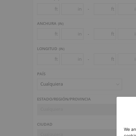
ft
in
ft
-
ANCHURA
(
IN
)
ft
in
ft
-
LONGITUD
(
IN
)
ft
in
ft
-
PAÍS
Cualquiera
ESTADO/REGIÓN/PROVINCIA
Cualquiera
CIUDAD
Cualquiera