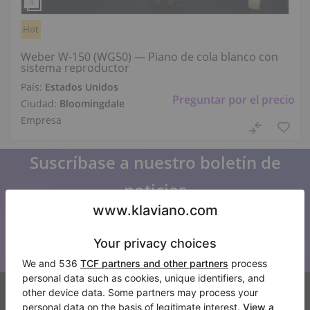
Hot
Weber W-150 (WG50) — Piano de cola blanco con
sistema reproductor
País:
Estados Unidos
Preguntar por el precio
Ciudad:
Bloomingdale
Empresa
Suscríbase a nuestro boletín de
noticias
Manténgase al día con todas las noticias de Klaviano