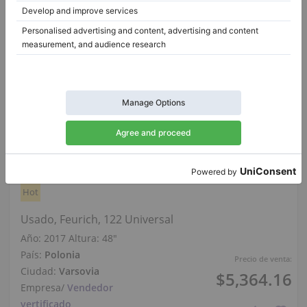
Hot
Usado, Feurich, 122 Universal
Año: 2017
Altura:
48″
País:
Polonia
Precio de venta:
Ciudad:
Varsovia
$5,364.16
Empresa
/
Vendedor
vertificado