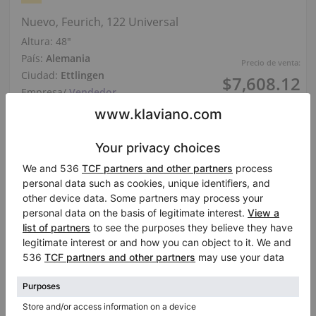
Nuevo, Feurich, 122 Universal
Altura:
48″
País:
Alemania
Precio de venta:
Ciudad:
Ettlingen
$7,608.12
Empresa
/
Vendedor
vertificado