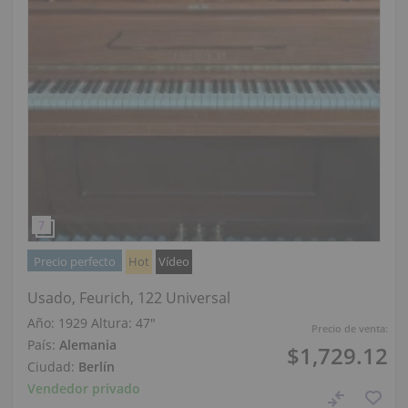
Precio perfecto
Hot
Vídeo
Usado, Feurich, 122 Universal
Año: 1929
Altura:
47″
Precio de venta:
País:
Alemania
$1,729.12
Ciudad:
Berlín
Vendedor privado