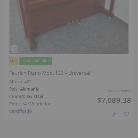
Hot
Último añadido
Feurich Piano Mod. 122 – Universal
Altura:
48″
País:
Alemania
Precio de venta:
Ciudad:
Swisttal
$7,089.38
Empresa
/
Vendedor
vertificado