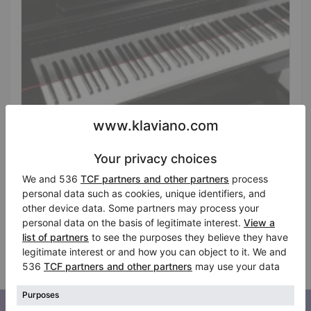
Hot
Kawai US-85, piano vertical negro de alto brillo, 88
teclas, 3 pedales
País:
Estados Unidos
Preguntar por el precio
Ciudad:
San Diego
Empresa
Suscríbase a nuestro boletín de