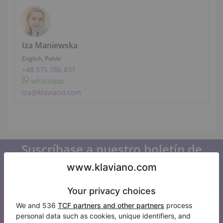
Iza Maniewska
English, Polski
+48 575 786 831
whatsapp
iza@klaviano.com
Suscríbase a nuestro boletín de
noticias
Manténgase al día con todas las noticias de Klaviano