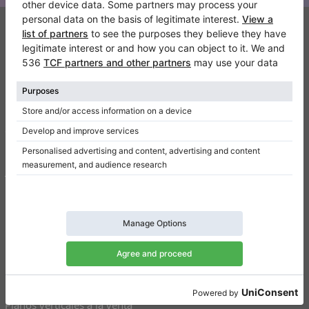
Klaviano
FAQ
Contacto
Sobre nosotros
Escribir una reseña
Términos de uso
Política de privacidad
Configuración de consentimiento
Atajos
Pianos verticales a la venta