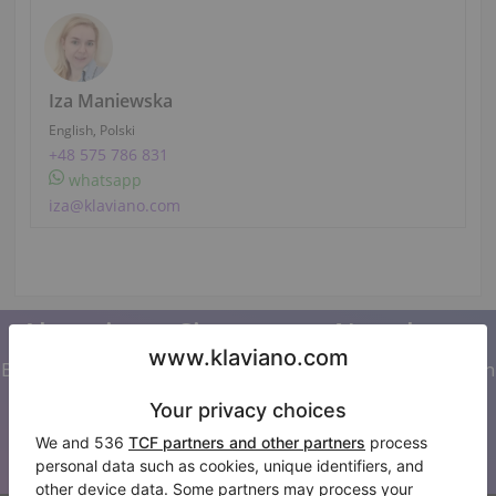
Iza Maniewska
English, Polski
+48 575 786 831
whatsapp
iza@klaviano.com
Abonnieren Sie unseren Newsletter
Bleiben Sie auf dem Laufenden mit allen Neuigkeiten von
Klaviano