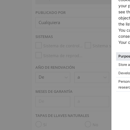
PUBLICADO POR
SISTEMAS
Sistema de control de la humedad
Sistema silencioso
Sistema de reproducción (e.g. Disklavier, PianoDisc)
AÑO DE RENOVACIÓN
MESES DE GARANTÍA
TAPAS DE LLAVES NATURALES
Sí
No