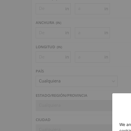
in
in
ANCHURA
(
IN
)
in
in
LONGITUD
(
IN
)
in
in
PAÍS
Cualquiera
ESTADO/REGIÓN/PROVINCIA
Cualquiera
CIUDAD
Cualquiera