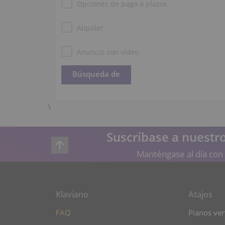
Opciones de pago a plazos
Alquiler
Anuncio con vídeo
\
Suscríbase a nuestro
Manténgase al día con 
Klaviano
Atajos
FAQ
Pianos vert