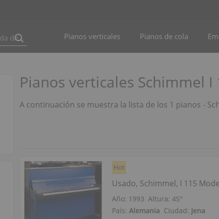
Pianos verticales
Pianos de cola
Em
Pianos verticales Schimmel 
A continuación se muestra la lista de los 1 pianos - 
Hot
Usado, Schimmel, I 115 Mod
Año: 1993
Altura:
45″
País:
Alemania
Ciudad:
Jena