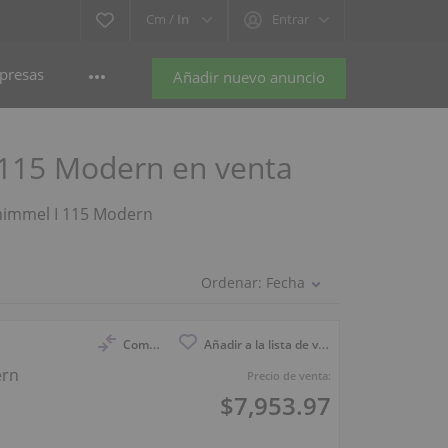
Cm /
In
Entrar
presas
Añadir nuevo anuncio
I 115 Modern en venta
Schimmel I 115 Modern
Ordenar:
Fecha
Compara
Añadir a la lista de vigilancia
ern
Precio de venta:
$7,953.97