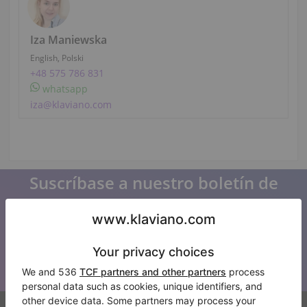
Iza Maniewska
English, Polski
+48 575 786 831
whatsapp
iza@klaviano.com
Suscríbase a nuestro boletín de
noticias
Manténgase al día con todas las noticias de Klaviano