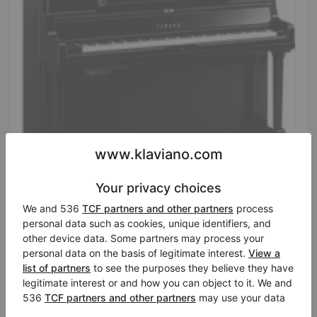
Hot
Nuevo, Yamaha, YUS5 SH
Altura:
51″
País:
Reino Unido
Precio de venta:
Ciudad:
Swansea
$20,365.52
Empresa
/
Vendedor