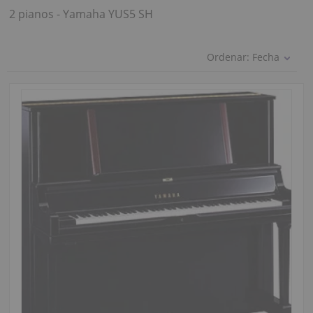
2 pianos - Yamaha YUS5 SH
Ordenar:
Fecha