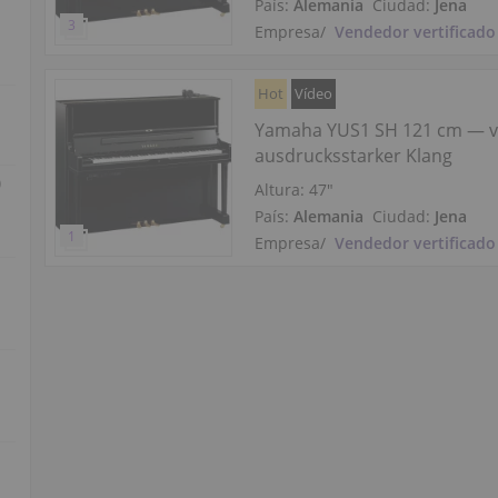
País:
Alemania
Ciudad:
Jena
Empresa
/
Vendedor vertificado
Hot
Vídeo
Yamaha YUS1 SH 121 cm — vo
ausdrucksstarker Klang
)
Altura:
47″
País:
Alemania
Ciudad:
Jena
Empresa
/
Vendedor vertificado