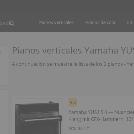
Pianos verticales
Pianos de cola
Em
Pianos verticales Yamaha YU
2
A continuación se muestra la lista de los 2 pianos - 
Hot
Yamaha YUS1 SH — Nuancier
Klang mit CFX‑Hämmern, 12
Altura:
47″