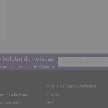
 boletín de noticias
todas las noticias de Klaviano
Populares pianos verticales
icales a la venta
Yamaha
Kawai
cola en venta