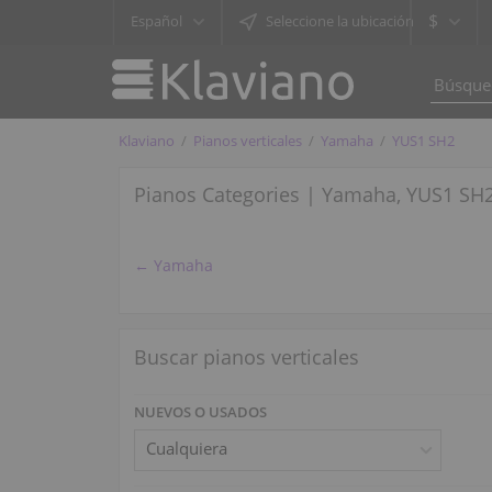
$
Español
Seleccione la ubicación
Klaviano
Pianos verticales
Yamaha
YUS1 SH2
Pianos Categories | Yamaha, YUS1 SH
← Yamaha
Buscar pianos verticales
NUEVOS O USADOS