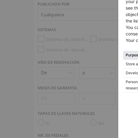
PUBLICADO POR
SISTEMAS
Sistema de control de la humedad
Sistema silencioso
Sistema de reproducción (e.g. Disklavier, PianoDisc)
AÑO DE RENOVACIÓN
MESES DE GARANTÍA
TAPAS DE LLAVES NATURALES
Sí
No
NR. DE PEDALES