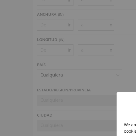
ANCHURA
(
IN
)
in
in
LONGITUD
(
IN
)
in
in
PAÍS
Cualquiera
ESTADO/REGIÓN/PROVINCIA
Cualquiera
CIUDAD
Cualquiera