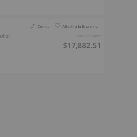
Compara
Añadir a la lista de vigilancia
ller,
Precio de venta:
$17,882.51