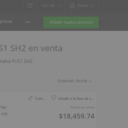
Cm /
In
Entrar
presas
Añadir nuevo anuncio
S1 SH2 en venta
Yamaha YUS1 SH2
Ordenar:
Fecha
Compara
Añadir a la lista de vigilancia
ter
Precio de venta:
1 cm
$18,459.74