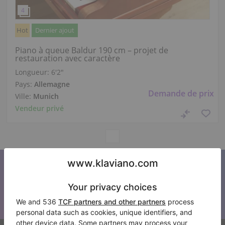
Hot
Dernier ajout
Piano à queue Baldur 190 cm – projet de
restauration avec caractère
Longueur:
6′2″
Pays:
Allemagne
Demande de prix
Ville:
Munich
Vendeur privé
S’abonner à notre newsletter
Restez au courant de toutes les nouvelles de Klaviano