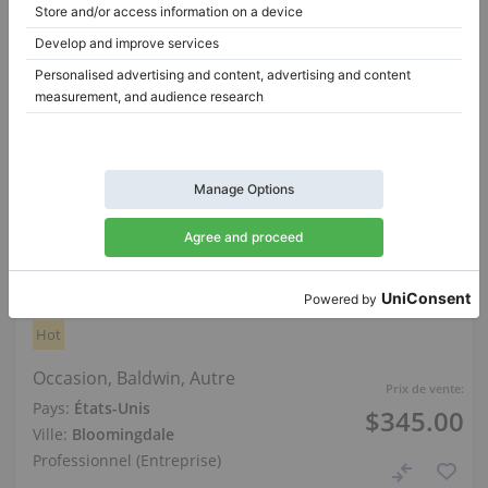
Hot
Occasion, Baldwin, Autre
Prix de vente:
Pays:
États-Unis
$345.00
Ville:
Bloomingdale
Professionnel (Entreprise)