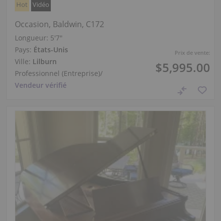
Hot
Vidéo
Occasion, Baldwin, C172
Longueur:
5′7″
Pays:
États-Unis
Prix de vente:
Ville:
Lilburn
$5,995.00
Professionnel (Entreprise)
/
Vendeur vérifié