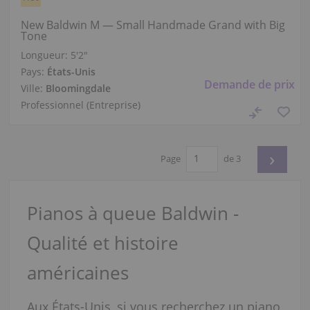
New Baldwin M — Small Handmade Grand with Big
Tone
Longueur:
5′2″
Pays:
États-Unis
Demande de prix
Ville:
Bloomingdale
Professionnel (Entreprise)
›
Page
de 3
Pianos à queue Baldwin -
Qualité et histoire
américaines
Aux États-Unis, si vous recherchez un piano