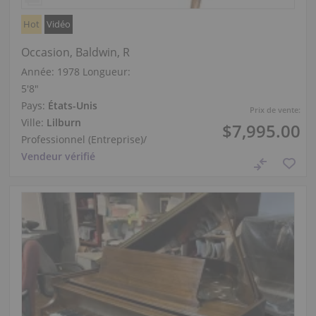
Hot
Vidéo
Occasion, Baldwin, R
Année: 1978
Longueur:
5′8″
Pays:
États-Unis
Prix de vente:
Ville:
Lilburn
$7,995.00
Professionnel (Entreprise)
/
Vendeur vérifié