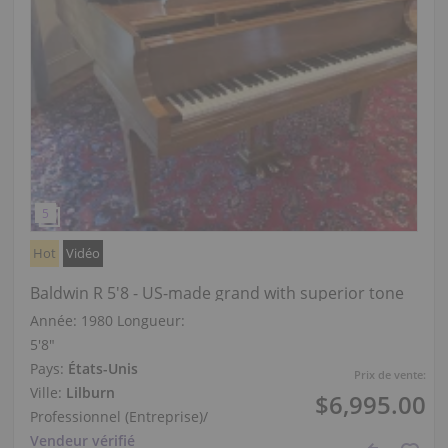
Hot
Vidéo
Baldwin R 5'8 - US-made grand with superior tone
Année: 1980
Longueur:
5′8″
Pays:
États-Unis
Prix de vente:
Ville:
Lilburn
$6,995.00
Professionnel (Entreprise)
/
Vendeur vérifié