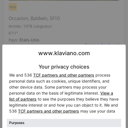
Hot
Occasion, Baldwin, SF10
Année: 1978
Longueur:
6′11″
Pays:
États-Unis
Demande de prix
Ville:
North Little Rock
Professionnel (Entreprise)