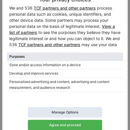
Erard 1/2 Parallélle piano à queue — restauré, son
pur
Année: 1921
Longueur:
6′11″
Pays:
Pays-Bas
Prix de vente:
Ville:
Assendelft
$22,494.06
Professionnel (Entreprise)
/
Vendeur vérifié