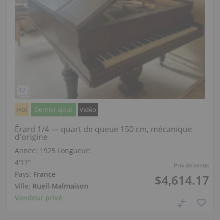
Hot
Dernier ajout
Vidéo
Érard 1/4 — quart de queue 150 cm, mécanique
d'origine
Année: 1925
Longueur:
4′11″
Prix de vente:
Pays:
France
$4,614.17
Ville:
Rueil-Malmaison
Vendeur privé