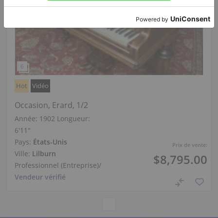
Hot
Vidéo
Occasion, Erard, 1/2
Année: 1902
Longueur:
6′11″
Pays:
États-Unis
Prix de vente:
Ville:
Lilburn
$8,795.00
Professionnel (Entreprise)
/
Vendeur vérifié