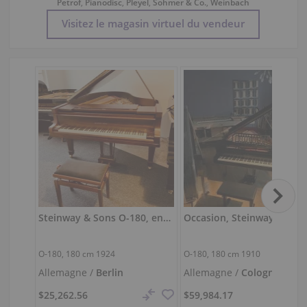
Petrof
,
Pianodisc
,
Pleyel
,
Sohmer & Co.
,
Weinbach
Visitez le magasin virtuel du vendeur
Steinway & Sons O-180, entièrement révisé au son plein
O-180,
180 cm
1924
O-180,
180 cm
1910
Allemagne /
Berlin
Allemagne /
Cologne
$25,262.56
$59,984.17