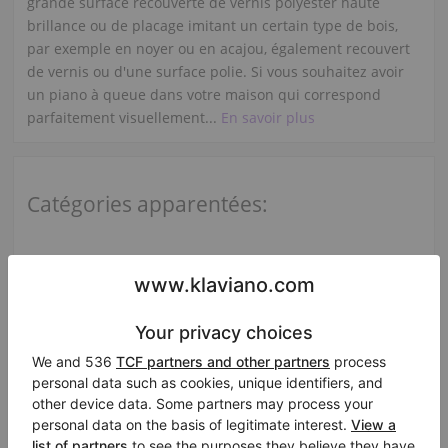
grande surface recouverte de vernis polyester haute
brillance ou de placage imitant un certain type de bois,
par exemple en noyer ou en acajou, également recouvert
de vernis ou d'une surface polie. Si vous souhaitez avoir
un piano à queue dans votre maison qui correspond
parfaitement visuellement...
En savoir plus
Catégories apparentées:
Tout voir W. Hoffmann
Baldwin M
C. Bechstein A 160 (B 160)