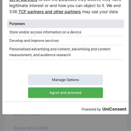
C. Bechstein K 155
Döll STUDIO 160
Boston GP-156
Hamilton H396
Essex EGP-155C
Euterpe EU160
Feurich 161 Professional I
W. Hoffmann T 161
Knabe WKG53
Knabe WKG53KBF