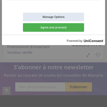
Hot
Neufs, Yamaha, GC1 SH2
Longueur:
5′3″
Pays:
Italie
Prix de vente:
Ville:
Cavernago
$28,851.76
Professionnel (Entreprise)
/
Vendeur vérifié
S’abonner à notre newsletter
Restez au courant de toutes les nouvelles de Klaviano