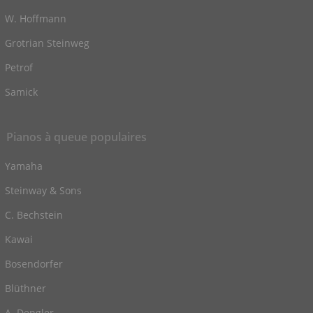
W. Hoffmann
Grotrian Steinweg
Petrof
Samick
Pianos à queue populaires
Yamaha
Steinway & Sons
C. Bechstein
Kawai
Bosendorfer
Blüthner
A. Dengler