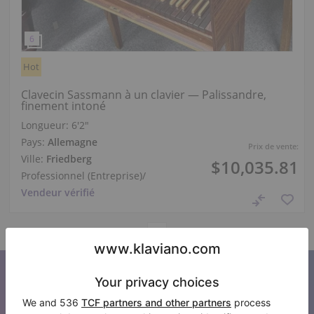
Hot
Clavecin Sassmann à un clavier — Palissandre,
finement intoné
Longueur:
6′2″
Pays:
Allemagne
Prix de vente:
Ville:
Friedberg
$10,035.81
Professionnel (Entreprise)
/
Vendeur vérifié
S’abonner à notre newsletter
Restez au courant de toutes les nouvelles de Klaviano