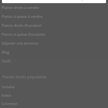
Pianos droits à vendre
Pianos à queue à vendre
Pianos droits d’occasion
Pianos à queue d’occasion
Déposer une annonce
Blog
Tarifs
Pianos droits populaires
Yamaha
Kawai
Schimmel