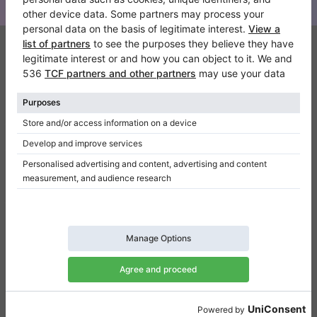
Klaviano
FAQ
Contact
Qui sommes-nous
Donner un avis
Conditions d’utilisation
Politique de confidentialité
Paramètres de consentement
Raccourcis