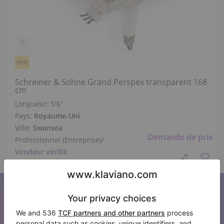
Hot
Schreiner & Sohne Grand Perspex transparent 168
cm
Longueur:
5′6″
Pays:
Royaume-Uni
Ville:
Swansea
Demande de prix
Professionnel (Entreprise)
/
Vendeur vérifié
S’abonner à notre newsletter
Restez au courant de toutes les nouvelles de Klaviano