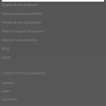
Pianos droits à vendre
Pianos à queue à vendre
Pianos droits d’occasion
Pianos à queue d’occasion
Déposer une annonce
Blog
Tarifs
Pianos droits populaires
Yamaha
Kawai
Schimmel