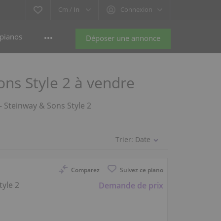
Cm /
In
Connexion
pianos
Déposer une annonce
ns Style 2 à vendre
 - Steinway & Sons Style 2
Trier:
Date
Comparez
Suivez ce piano
tyle 2
Demande de prix