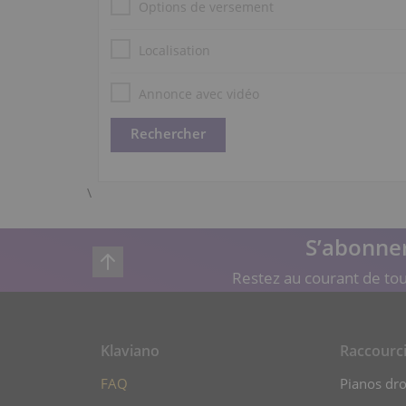
Options de versement
Localisation
Annonce avec vidéo
\
S’abonner
Restez au courant de tou
Klaviano
Raccourc
FAQ
Pianos dro