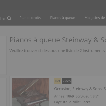
Pianos droits
Pianos à queue
Magasins de 
Pianos à queue Steinway & So
Veuillez trouver ci-dessous une liste de 2 instruments
Hot
Vidéo
Occasion, Steinway & Sons, S
Année: 1869
Longueur:
8′5″
Pays:
Italie
Ville:
Lecce