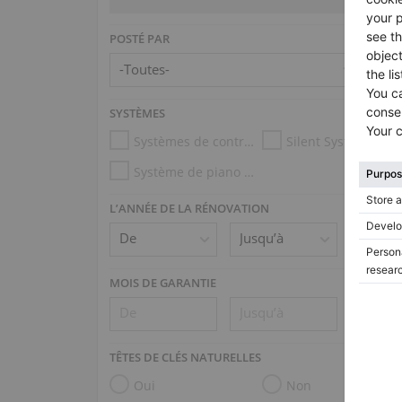
POSTÉ PAR
SYSTÈMES
Systèmes de contrôle d’humidité
Silent System
Système de piano mécanique (p.ex. Disklavier, PianoDisc)
L’ANNÉE DE LA RÉNOVATION
MOIS DE GARANTIE
TÊTES DE CLÉS NATURELLES
Oui
Non