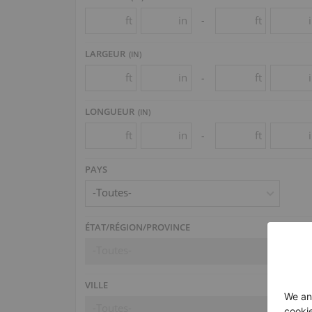
ft
in
ft
-
LARGEUR
(
IN
)
ft
in
ft
-
LONGUEUR
(
IN
)
ft
in
ft
-
PAYS
-Toutes-
ÉTAT/RÉGION/PROVINCE
-Toutes-
VILLE
-Toutes-