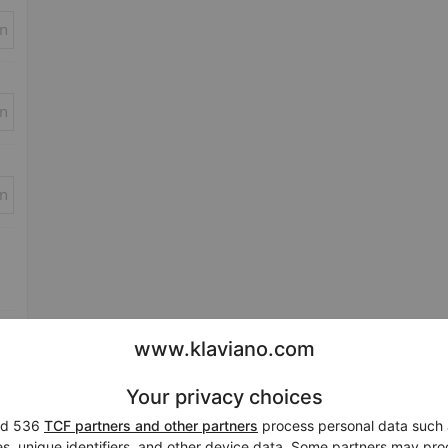
in
in
in