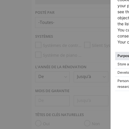
POSTÉ PAR
SYSTÈMES
Systèmes de contrôle d’humidité
Silent System
Système de piano mécanique (p.ex. Disklavier, PianoDisc)
L’ANNÉE DE LA RÉNOVATION
MOIS DE GARANTIE
TÊTES DE CLÉS NATURELLES
Oui
Non