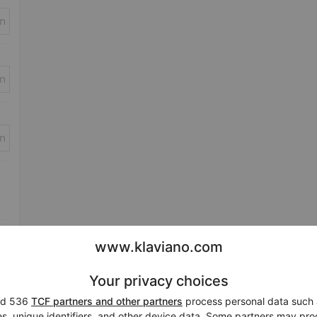
in
in
in