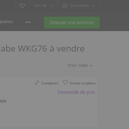
Cm /
In
Connexion
pianos
Déposer une annonce
Knabe WKG76 à vendre
Trier:
Date
Comparez
Suivez ce piano
Demande de prix
ale