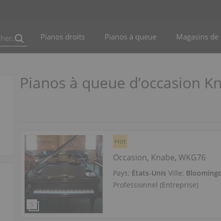
Pianos droits
Pianos à queue
Magasins de 
Pianos à queue d’occasion 
,
Hot
Occasion, Knabe, WKG76
Pays:
États-Unis
Ville:
Bloomingd
Professionnel (Entreprise)