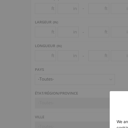
ft
in
ft
-
LARGEUR
(
IN
)
ft
in
ft
-
LONGUEUR
(
IN
)
ft
in
ft
-
PAYS
-Toutes-
ÉTAT/RÉGION/PROVINCE
-Toutes-
VILLE
-Toutes-