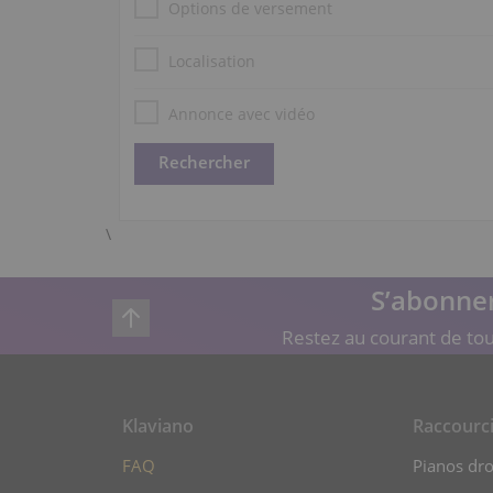
Options de versement
Localisation
Annonce avec vidéo
\
S’abonner
Restez au courant de tou
Klaviano
Raccourc
FAQ
Pianos dro