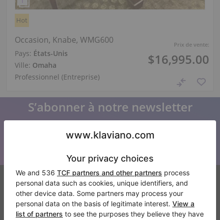
Hot
Occasion, Knabe, WMG600
Prix de vente:
Pays:
États-Unis
$16,995.00
Ville:
Omaha
Professionnel (Entreprise)
S’abonner à notre newsletter
Restez au courant de toutes les nouvelles de Klaviano
Klaviano
FAQ