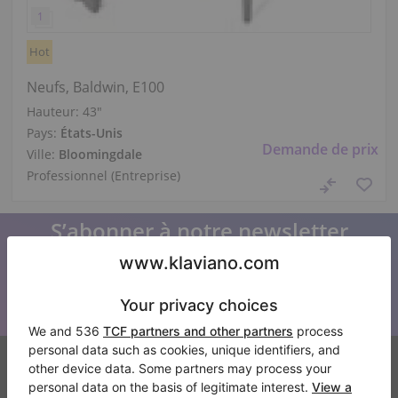
Hot
Neufs, Baldwin, E100
Hauteur:
43″
Pays:
États-Unis
Demande de prix
Ville:
Bloomingdale
Professionnel (Entreprise)
S’abonner à notre newsletter
Restez au courant de toutes les nouvelles de Klaviano
Klaviano