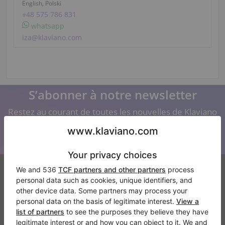
English, Polski
+48 575 786 831
whatsapp
iza@klaviano.com
S’abonner à notre newsletter
Restez au courant de toutes les nouvelles de Klaviano
Klaviano
FAQ
Contact