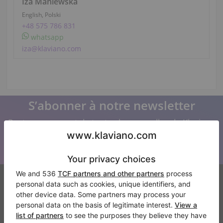
Iza Maniewska
English, Polski
+48 575 786 831
whatsapp
iza@klaviano.com
S’abonner à notre newsletter
Restez au courant de toutes les nouvelles de Klaviano
Klaviano
FAQ