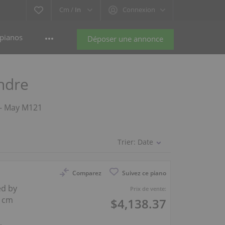
Cm /
In
Connexion
pianos
Déposer une annonce
ndre
s - May M121
Trier:
Date
Comparez
Suivez ce piano
ed by
Prix de vente:
1 cm
$4,138.37