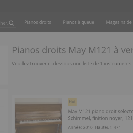
Pianos droits
Pianos à queue
Magasins de 
Pianos droits May M121 à ve
Veuillez trouver ci-dessous une liste de 1 instrument
Hot
May M121 piano droit select
Schimmel, finition noyer, 12
Année: 2010
Hauteur:
47″