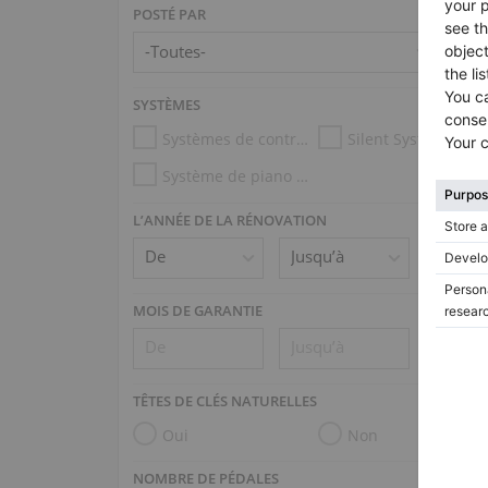
POSTÉ PAR
SYSTÈMES
Systèmes de contrôle d’humidité
Silent System
Système de piano mécanique (p.ex. Disklavier, PianoDisc)
L’ANNÉE DE LA RÉNOVATION
MOIS DE GARANTIE
TÊTES DE CLÉS NATURELLES
Oui
Non
NOMBRE DE PÉDALES