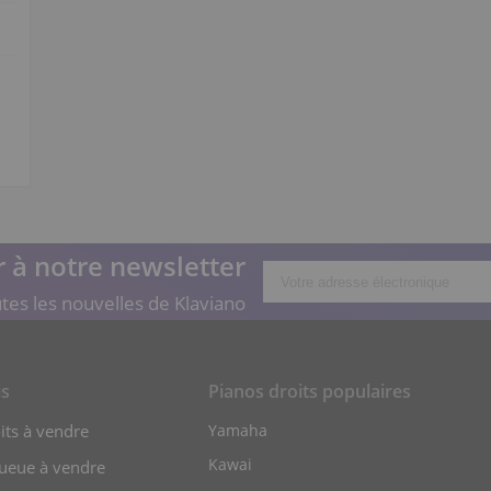
 à notre newsletter
tes les nouvelles de Klaviano
is
Pianos droits populaires
its à vendre
Yamaha
Kawai
queue à vendre