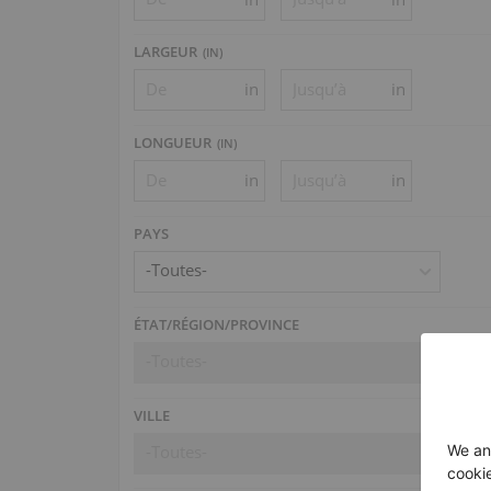
LARGEUR
(
IN
)
in
in
LONGUEUR
(
IN
)
in
in
PAYS
-Toutes-
ÉTAT/RÉGION/PROVINCE
-Toutes-
VILLE
-Toutes-