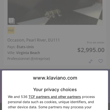
Hot
Occasion, Pearl River, EU111
Prix de vente:
Pays:
États-Unis
$2,995.00
Ville:
Virginia Beach
Professionnel (Entreprise)
S’abonner à notre newsletter
Restez au courant de toutes les nouvelles de Klaviano