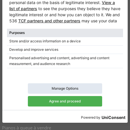
Klaviano
FAQ
Contact
Qui sommes-nous
Donner un avis
Conditions d’utilisation
Politique de confidentialité
Paramètres de consentement
Raccourcis
Pianos droits à vendre
Pianos à queue à vendre