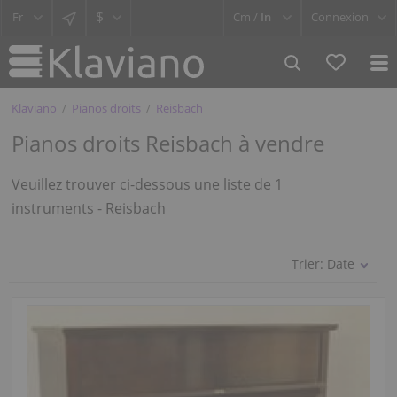
$
Cm /
In
Connexion
Klaviano
Pianos droits
Reisbach
Pianos droits Reisbach à vendre
Veuillez trouver ci-dessous une liste de 1
instruments - Reisbach
Trier:
Date