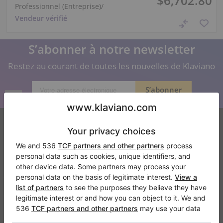
$6,702.80
Professionnel (Entreprise)
/
Vendeur vérifié
S’abonner à notre newsletter
Restez au courant de toutes les nouvelles de Klaviano
Klaviano
FAQ
Contact
Qui sommes-nous
Donner un avis