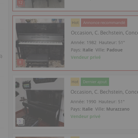
Hot
Annonce recommandé
Occasion, C. Bechstein, Conc
Année: 1982
Hauteur:
51″
Pays:
Italie
Ville:
Padoue
E)
Vendeur privé
Hot
Dernier ajout
Occasion, C. Bechstein, Conc
Année: 1990
Hauteur:
51″
Pays:
Italie
Ville:
Murazzano
Vendeur privé