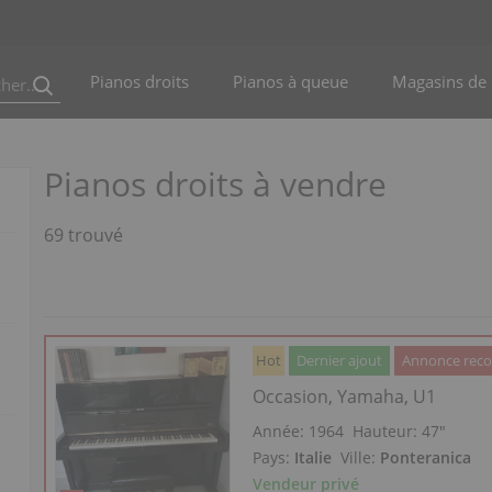
Pianos droits
Pianos à queue
Magasins de 
Pianos droits à vendre
69 trouvé
Hot
Dernier ajout
Annonce re
Occasion, Yamaha, U1
Année: 1964
Hauteur:
47″
Pays:
Italie
Ville:
Ponteranica
Vendeur privé