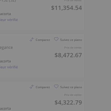
-132 (52)
Prix de vente:
$11,354.54
iacorta
eur vérifié
Comparez
Suivez ce piano
legance
Prix de vente:
$8,472.67
iacorta
eur vérifié
Comparez
Suivez ce piano
Prix de vente:
$4,322.79
iacorta