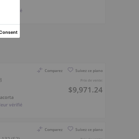
iacorta
eur vérifié
Comparez
Suivez ce piano
8
Prix de vente:
$9,971.24
iacorta
eur vérifié
Comparez
Suivez ce piano