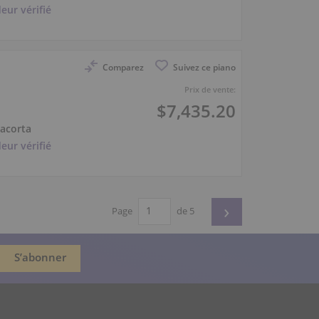
eur vérifié
Comparez
Suivez ce piano
Prix de vente:
$7,435.20
iacorta
eur vérifié
›
Page
de 5