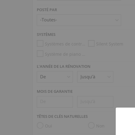
POSTÉ PAR
SYSTÈMES
Systèmes de contrôle d’humidité
Silent System
Système de piano mécanique (p.ex. Disklavier, PianoDisc)
L’ANNÉE DE LA RÉNOVATION
MOIS DE GARANTIE
TÊTES DE CLÉS NATURELLES
Oui
Non