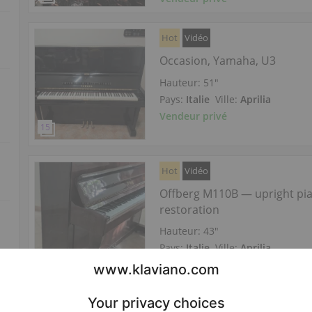
Hot
Vidéo
Occasion, Yamaha, U3
Hauteur:
51″
Pays:
Italie
Ville:
Aprilia
Vendeur privé
Hot
Vidéo
Offberg M110B — upright pia
restoration
Hauteur:
43″
Pays:
Italie
Ville:
Aprilia
Vendeur privé
Hot