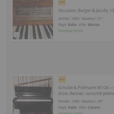
Hot
Occasion, Burger & Jacobi, 1
Année: 1883
Hauteur:
51″
Pays:
Italie
Ville:
Monza
Vendeur privé
Hot
Schulze & Pollmann M 126 —
droit, Renner, sonorité plein
Année: 1989
Hauteur:
49″
Pays:
Italie
Ville:
Catane
Vendeur privé