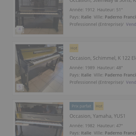
Occasion, Steinway & Sons, K
Année: 1912
Hauteur:
51″
Pays:
Italie
Ville:
Paderno Franc
Professionnel (Entreprise)
/
Vend
Hot
Occasion, Schimmel, K 122 E
Année: 1989
Hauteur:
48″
Pays:
Italie
Ville:
Paderno Franc
Professionnel (Entreprise)
/
Vend
Prix parfait
Hot
Occasion, Yamaha, YUS1
Année: 1982
Hauteur:
47″
Pays:
Italie
Ville:
Paderno Franc