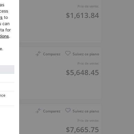
Prix de vente:
$1,613.84
o
Comparez
Suivez ce piano
ert 8
Prix de vente:
$5,648.45
Comparez
Suivez ce piano
legance
Prix de vente:
$7,665.75