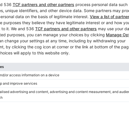
Occasion, Broadwood, Autre
Année: 1876
Pays:
Italie
Ville:
Città di Castell
Vendeur privé
Prix parfait
Hot
Vidéo
Occasion, C. Bechstein, Conc
Année: 1892
Hauteur:
51″
Pays:
Italie
Ville:
Bologne
Vendeur privé
Hot
Occasion, Schimmel, K 122 E
Année: 1991
Hauteur:
48″