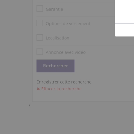
Garantie
Options de versement
Localisation
Annonce avec vidéo
Enregistrer cette recherche
✖ Effacer la recherche
\