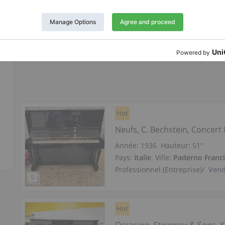
Pays:
Italie
Ville:
Paderno Franc
Professionnel (Entreprise)
/
Vend
Hot
Neufs, C. Bechstein, Concert 
Année: 1936
Hauteur:
51″
Pays:
Italie
Ville:
Paderno Franc
Professionnel (Entreprise)
/
Vend
Hot