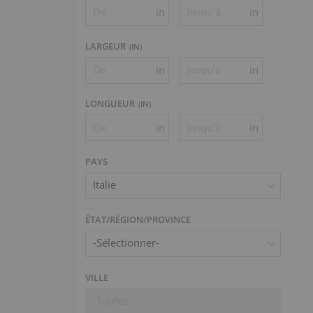
in
in
LARGEUR
(
IN
)
in
in
LONGUEUR
(
IN
)
in
in
PAYS
Italie
ÉTAT/RÉGION/PROVINCE
-Sélectionner-
VILLE
-Toutes-