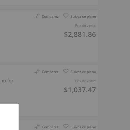
Comparez
Suivez ce piano
Prix de vente:
$2,881.86
Comparez
Suivez ce piano
no for
Prix de vente:
$1,037.47
Comparez
Suivez ce piano