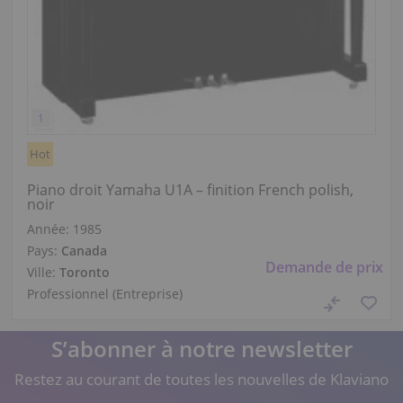
Hot
Piano droit Yamaha U1A – finition French polish,
noir
Année: 1985
Pays:
Canada
Demande de prix
Ville:
Toronto
Professionnel (Entreprise)
S’abonner à notre newsletter
Restez au courant de toutes les nouvelles de Klaviano