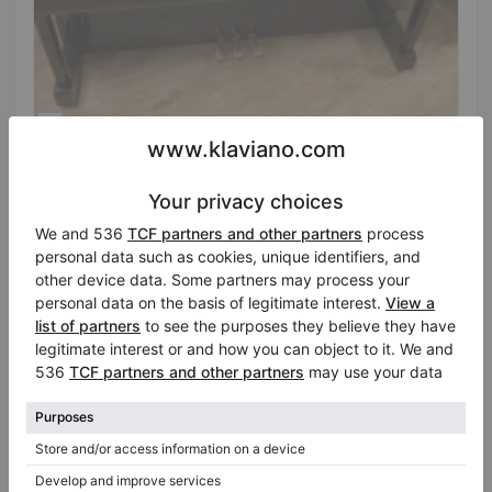
Hot
Yamaha U1A – piano entretenu, laqué noir
Année: 1986
Pays:
Allemagne
Prix de vente:
Ville:
Bielefeld
$6,448.30
Professionnel (Entreprise)
/
Vendeur vérifié