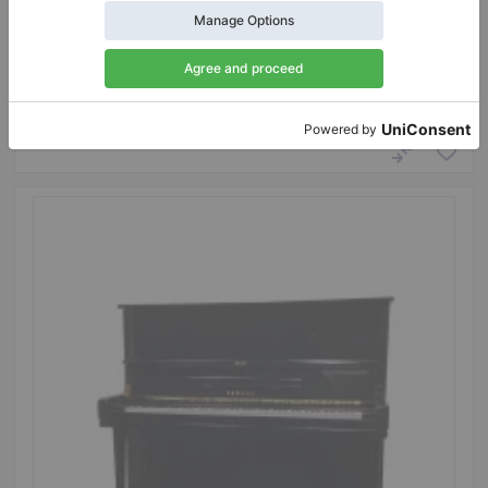
mécanisme interne
Année: 1969
Hauteur:
51″
Pays:
Pays-Bas
Prix de vente:
Ville:
Veenendaal
$5,184.35
Professionnel (Entreprise)
/
Vendeur vérifié