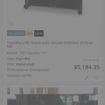
Prix parfait
Hot
Vidéo
Yamaha U3E révisé avec nouvel intérieur et slow-
fall
Année: 1967
Hauteur:
51″
Pays:
Pays-Bas
Prix de vente:
Ville:
Veenendaal
$5,184.35
Professionnel (Entreprise)
/
Vendeur vérifié