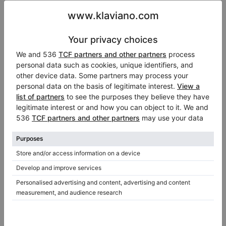
Prix parfait
Hot
Yamaha U3E entièrement révisé — nouveau