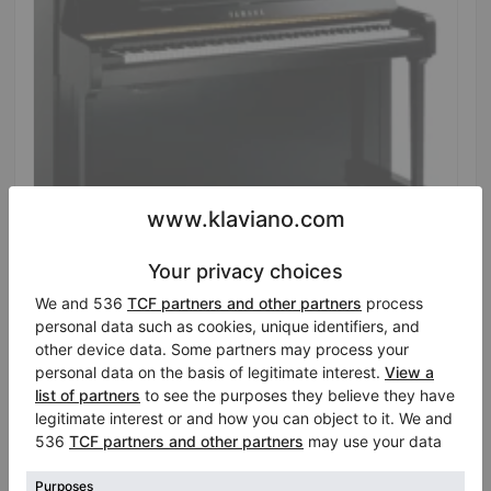
Hot
Neufs, Yamaha, P121 M
Hauteur:
47″
Pays:
Italie
Prix de vente:
Ville:
Cavernago
$8,896.91
Professionnel (Entreprise)
/