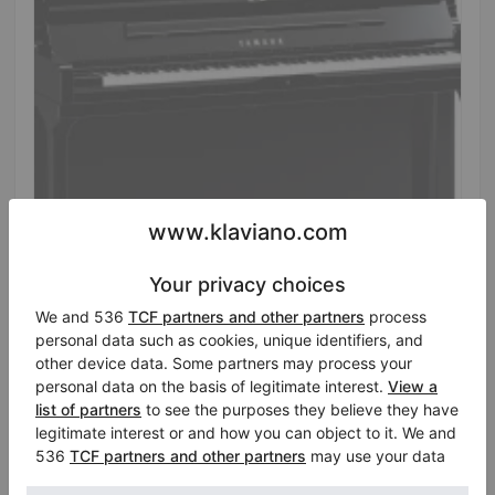
Hot
Neufs, Yamaha, SE122 SH
Hauteur:
48″
Pays:
Italie
Prix de vente:
Ville:
Cavernago
$22,159.04