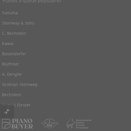
Pianos à queue populaires
Yamaha
Steinway & Sons
C. Bechstein
Kawai
Bosendorfer
Blüthner
A. Dengler
Grotrian Steinweg
Bechstein
August Förster