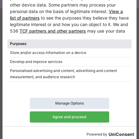
Klaviano
FAQ
Contact
Qui sommes-nous
Donner un avis
Conditions d’utilisation
Politique de confidentialité
Paramètres de consentement
Raccourcis