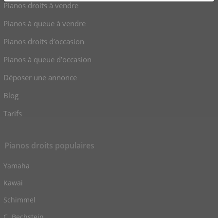
Pianos droits à vendre
Pianos à queue à vendre
Pianos droits d’occasion
Pianos à queue d’occasion
Déposer une annonce
Blog
Tarifs
Pianos droits populaires
Yamaha
Kawai
Schimmel
C. Bechstein