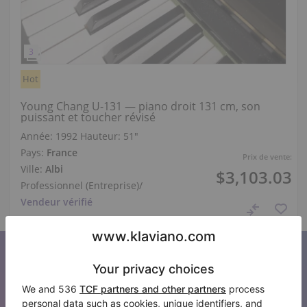
Hot
Young Chang U-131 — piano droit 131 cm, son
puissant et toucher révisé
Année: 1992
Hauteur:
51″
Pays:
France
Prix de vente:
Ville:
Albi
$3,103.03
Professionnel (Entreprise)
/
Vendeur vérifié
S’abonner à notre newsletter
Restez au courant de toutes les nouvelles de Klaviano