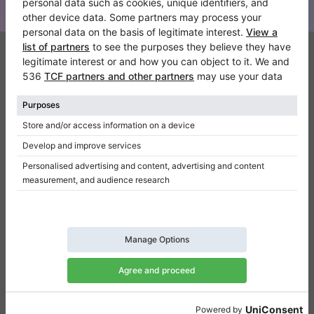
Klaviano
FAQ
Contatto
Chi siamo
Scrivi una recensione
Regolamento
Politica della privacy
Impostazioni per il consenso
Collegamenti