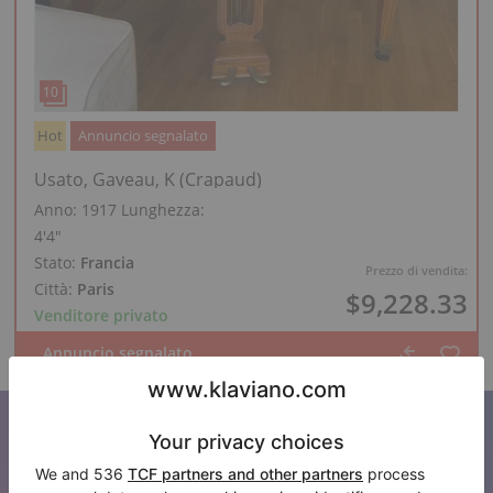
Hot
Annuncio segnalato
Usato, Gaveau, K (Crapaud)
Anno: 1917
Lunghezza:
4′4″
Stato:
Francia
Prezzo di vendita:
Città:
Paris
$9,228.33
Venditore privato
Iscriviti alla nostra newsletter
Tenetevi aggiornati su tutte le novità di Klaviano