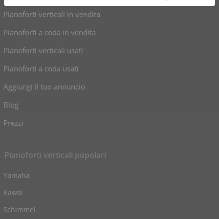
Pianoforti verticali in vendita
Pianoforti a coda in vendita
Pianoforti verticali usati
Pianoforti a coda usati
Aggiungi il tuo annuncio
Blog
Prezzi
Pianoforti verticali popolari
Yamaha
Kawai
Schimmel