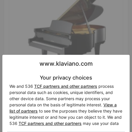
Hot
Nuovo, W. Hoffmann, T 161
Lunghezza:
5′3″
Prezzo di vendita:
Stato:
Paesi Bassi
$42,565.69
Città:
Veenendaal