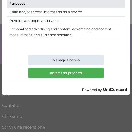
Disponibile per il noleggio
Azienda
/
Venditore
verificato
Iscriviti alla nostra newsletter
Tenetevi aggiornati su tutte le novità di Klaviano
Klaviano
FAQ
Contatto
Chi siamo
Scrivi una recensione