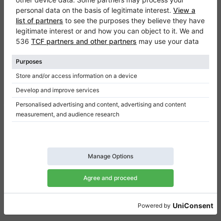
Klaviano
FAQ
Contatto
Chi siamo
Scrivi una recensione
Regolamento
Politica della privacy
Impostazioni per il consenso
Collegamenti
Pianoforti verticali in vendita