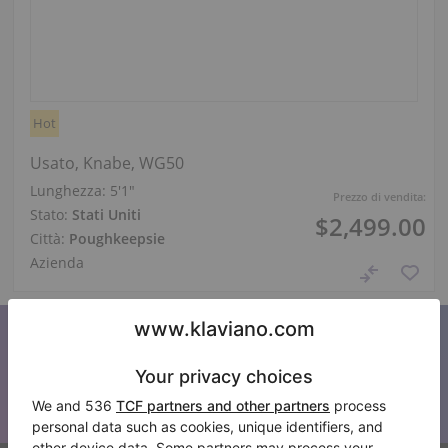
Hot
Usato, Knabe, WG50
Lunghezza:
5′1″
Prezzo di vendita:
Stato:
Stati Uniti
$2,499.00
Città:
Poughkeepsie
Azienda
Iscriviti alla nostra newsletter
Tenetevi aggiornati su tutte le novità di Klaviano