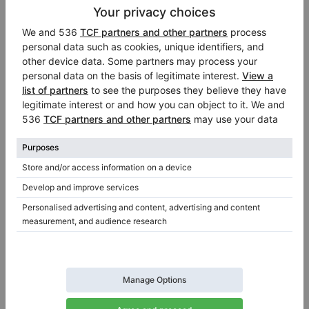
Lingua del telefono: Deutsch, English
Informazioni su venditore:
Azienda
Piano Palme Friedberg
Friedberg
/ Germania
Concessionario ufficiale di:
Niendorf
,
Korg
,
Kawai
,
Hohner
,
Gewa
,
Genio
,
Casio
Visita il salone virtuale del venditore