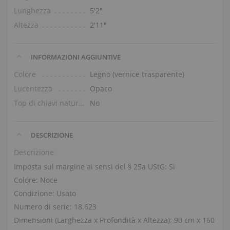
Lunghezza
5′2″
Altezza
2′11″
INFORMAZIONI AGGIUNTIVE
Colore
Legno (vernice trasparente)
Lucentezza
Opaco
Top di chiavi naturali
No
DESCRIZIONE
Descrizione
Imposta sul margine ai sensi del § 25a UStG: Sì
Colore: Noce
Condizione: Usato
Numero di serie: 18.623
Dimensioni (Larghezza x Profondità x Altezza): 90 cm x 160