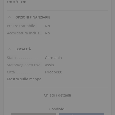
cm x 91 cm
OPZIONI FINANZIARIE
Prezzo trattabile
No
Accordatura inclusa nel prezzo
No
LOCALITÀ
Stato
Germania
Stato/Regione/Provincia
Assia
Città
Friedberg
Mostra sulla mappa
Chiedi i dettagli
Condividi