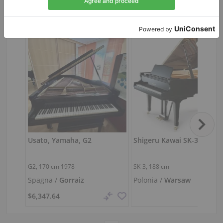
Usato, Yamaha, G2
G2,
170 cm
1978
SK-3,
188 cm
Spagna /
Gorraiz
Polonia /
Warsaw
$6,347.64