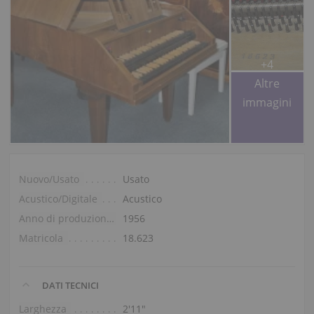
+4
Altre
immagini
Nuovo/Usato
Usato
Acustico/Digitale
Acustico
Anno di produzione
1956
Matricola
18.623
DATI TECNICI
Larghezza
2′11″