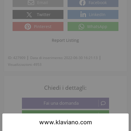
Email
Facebook
Twitter
LinkedIn
Pinterest
WhatsApp
Report Listing
|
|
ID:
427909
Data di inserimento:
2022-06-30 16:21:13
Visualizzazioni:
4953
Chiedi i dettagli:
Persona di contatto:
Christiane Palme-Päsel, Jörg Päsel