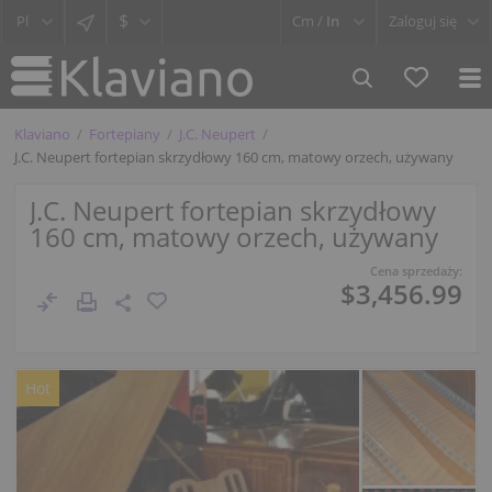
$
Cm /
In
Zaloguj się
Klaviano
Fortepiany
J.C. Neupert
J.C. Neupert fortepian skrzydłowy 160 cm, matowy orzech, używany
J.C. Neupert fortepian skrzydłowy
160 cm, matowy orzech, używany
Cena sprzedaży:
$3,456.99
Hot