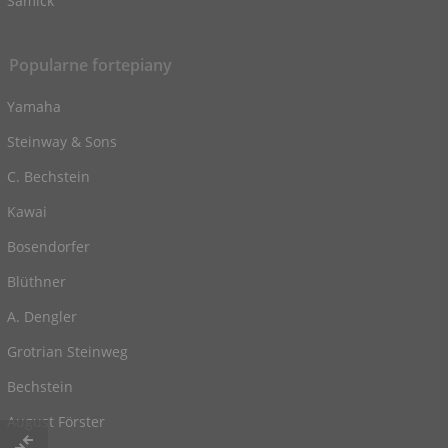
Samick
Popularne fortepiany
Yamaha
Steinway & Sons
C. Bechstein
Kawai
Bosendorfer
Blüthner
A. Dengler
Grotrian Steinweg
Bechstein
August Förster