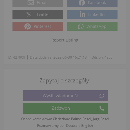
Email
Facebook
Twitter
LinkedIn
Pinterest
WhatsApp
Report Listing
|
|
ID:
427909
Data dodania:
2022-06-30 16:21:13
Odsłon:
4955
Zapytaj o szczegóły:
Osoba kontaktowa:
Christiane Palme-Päsel, Jörg Päsel
Rozmawiamy po : Deutsch, English