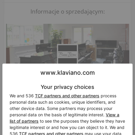
Informacje o sprzedającym:
Konto firmowe
Piano Palme Friedberg
Friedberg
/ Niemcy
Oficjalny dealer:
Niendorf
,
Korg
,
Kawai
,
Hohner
,
Gewa
,
Genio
,
Casio
Odwiedź wirtualny salon fortepianowy sprzedawcy