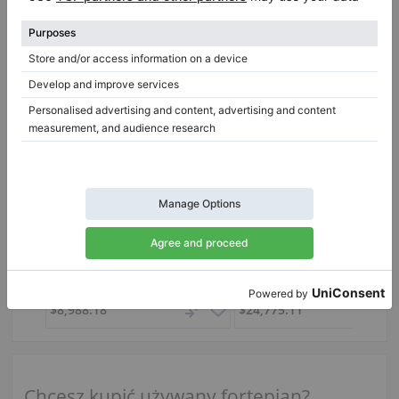
Używany, August Forster, 190
Kauf
190,
190 cm
1982
T 161,
161 cm
2021
Niemcy /
Munich
Niemcy /
Berlin
$8,988.18
$24,775.11
Chcesz kupić używany fortepian?