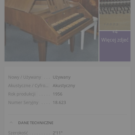
+4
Więcej zdjeć
Nowy / Używany
Używany
Akustyczne / Cyfrowe
Akustyczny
Rok produkcji
1956
Numer Seryjny
18.623
DANE TECHNICZNE
Szerokość
2′11″