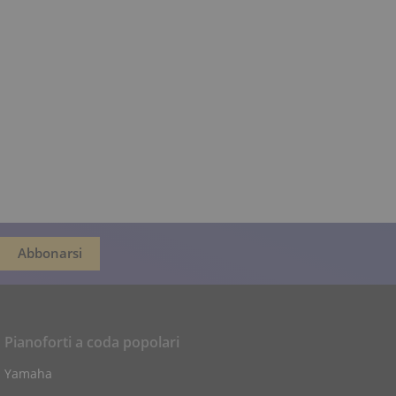
Pianoforti a coda popolari
Yamaha