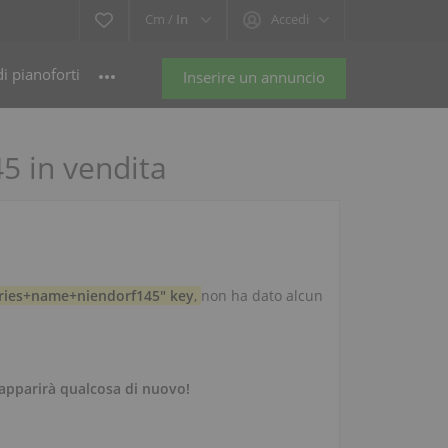
Cm /
In
Accedi
i pianoforti
Inserire un annuncio
5 in vendita
ries+name+niendorf145" key
,
non ha dato alcun
apparirà qualcosa di nuovo!