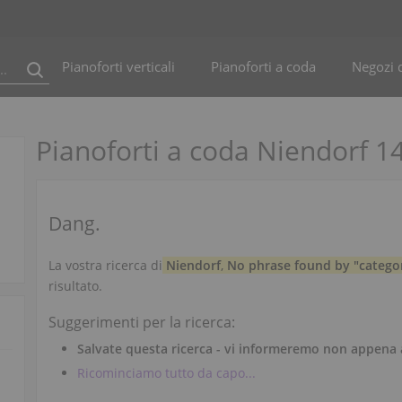
Pianoforti verticali
Pianoforti a coda
Negozi d
Pianoforti a coda Niendorf 14
Dang.
La vostra ricerca di
Niendorf
,
No phrase found by "catego
risultato.
Suggerimenti per la ricerca:
Salvate questa ricerca - vi informeremo non appena 
Ricominciamo tutto da capo...