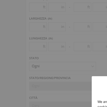
ft
in
ft
-
LARGHEZZA
(
IN
)
ft
in
ft
-
LUNGHEZZA
(
IN
)
ft
in
ft
-
STATO
Ogni
STATO/REGIONE/PROVINCIA
Ogni
CITTÀ
Ogni