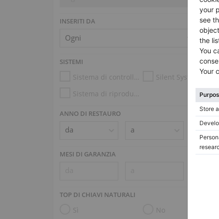
INSERITI DA
SISTEMI
Sistema di controllo dell’umidità
Silent System
Sistema di riproduzione (es. Disklavier, PianoDisc)
ANNO DI RESTAURO
MESI DI GARANZIA
TOP DI CHIAVI NATURALI
Sì
No