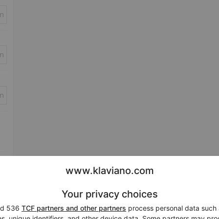
in
in
in