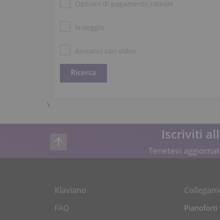
Opzioni di pagamento rateale
Noleggio
Annunci con video
\
Iscriviti a
Tenetevi aggiornati
Klaviano
Collegam
FAQ
Pianoforti 