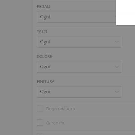
PEDALI
TASTI
COLORE
FINITURA
Dopo restauro
Garanzia