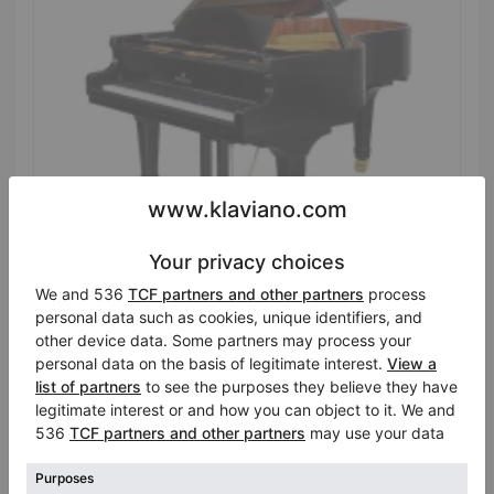
Hot
Nuovo, Perzina, GBT-161
Lunghezza:
5′3″
Prezzo di vendita:
Stato:
Paesi Bassi
$17,291.59
Città:
Veenendaal
Disponibile per il noleggio
Azienda
/
Venditore
verificato