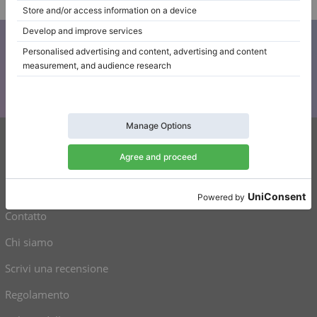
Iscriviti alla nostra newsletter
Tenetevi aggiornati su tutte le novità di Klaviano
Klaviano
FAQ
Contatto
Chi siamo
Scrivi una recensione
Regolamento