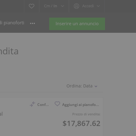
Cm /
In
Accedi
i pianoforti
Inserire un annuncio
ndita
Ordina:
Data
Confronto
Aggiungi ai pianoforti osservati
al
Prezzo di vendita:
$17,867.62