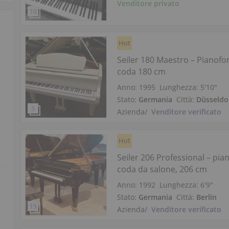
Venditore privato
Hot
Seiler 180 Maestro – Pianofo
coda 180 cm
Anno: 1995
Lunghezza:
5′10″
Stato:
Germania
Città:
Düsseldo
Azienda
/
Venditore verificato
Hot
Seiler 206 Professional – pia
coda da salone, 206 cm
Anno: 1992
Lunghezza:
6′9″
Stato:
Germania
Città:
Berlin
Azienda
/
Venditore verificato