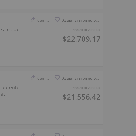
Confronto
Aggiungi ai pianoforti osservati
te a coda
Prezzo di vendita:
$22,709.17
g
Confronto
Aggiungi ai pianoforti osservati
o potente
Prezzo di vendita:
ata
$21,556.42