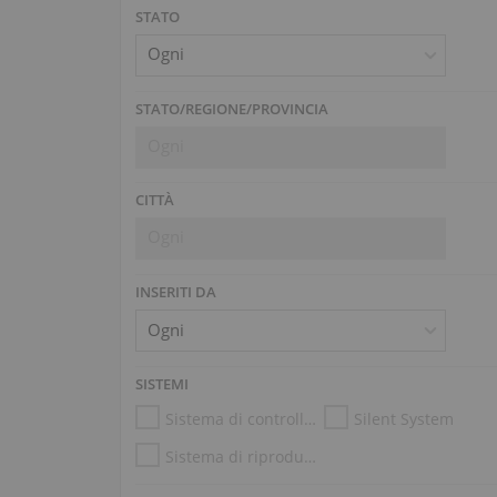
STATO
Ogni
STATO/REGIONE/PROVINCIA
Ogni
CITTÀ
Ogni
INSERITI DA
SISTEMI
Sistema di controllo dell’umidità
Silent System
Sistema di riproduzione (es. Disklavier, PianoDisc)