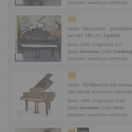
Azienda
/
Venditore verificato
Hot
Seiler 186 Louvre – pianofor
laccato 186 cm, 3 pedali
Anno: 2006
Lunghezza:
6′1″
Stato:
Germania
Città:
Friedber
Azienda
/
Venditore verificato
Hot
Seiler 180 Maestro dal suon
con tavola armonica ottimizz
Anno: 1989
Lunghezza:
5′10″
Stato:
Germania
Città:
Fürth
Azienda
/
Venditore verificato
Hot
Video