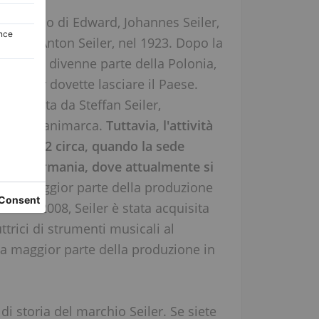
dal figlio di Edward, Johannes Seiler,
ward - Anton Seiler, nel 1923. Dopo la
Legnica divenne parte della Polonia,
ia Seiler dovette lasciare il Paese.
riattivata da Steffan Seiler,
 della Danimarca.
Tuttavia, l'attività
 al 1962 circa, quando la sede
en, in Germania, dove attualmente si
te la maggior parte della produzione
a. Nel 2008, Seiler è stata acquisita
ttrici di strumenti musicali al
a maggior parte della produzione in
 storia del marchio Seiler. Se siete