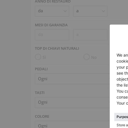
ANNO DI RESTAURO
MESI DI GARANZIA
TOP DI CHIAVI NATURALI
Sì
No
PEDALI
TASTI
COLORE