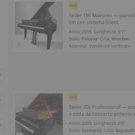
Hot
Seiler 186 Maesreo — pianof
cm con sistema Silent
Anno: 2005
Lunghezza:
6′1″
Stato:
Polonia
Città:
Wrocław
Azienda
/
Venditore verificato
in
Hot
in
Seiler 206 Professional — pi
a coda da concerto potente 
Anno: 2000
Lunghezza:
6′9″
in
Stato:
Germania
Città:
Bayreuth