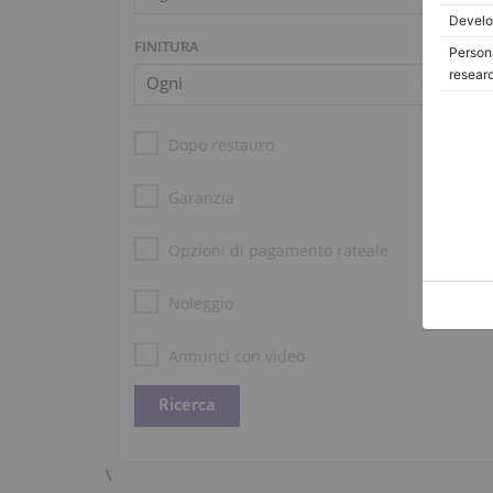
FINITURA
Dopo restauro
Garanzia
Opzioni di pagamento rateale
Noleggio
Annunci con video
\