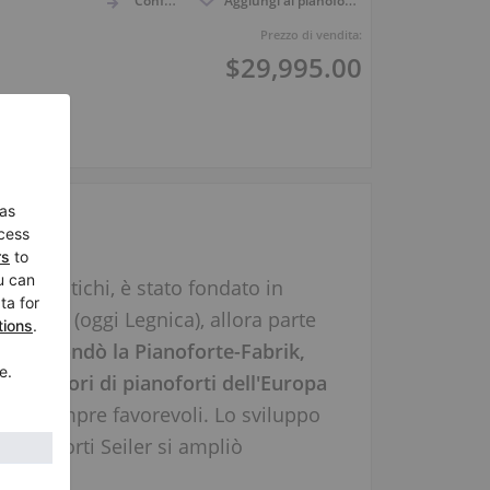
Confronto
Aggiungi ai pianoforti osservati
Prezzo di vendita:
$29,995.00
ati e antichi, è stato fondato in
Liegnitz (oggi Legnica), allora parte
eiler, fondò la Pianoforte-Fabrik,
roduttori di pianoforti dell'Europa
 non sempre favorevoli. Lo sviluppo
 pianoforti Seiler si ampliò