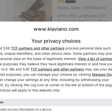
Usato, Seiler, 180 Maestro
Anno: 1990
Lunghezza:
5′10″
Stato:
Stati Uniti
Città:
Lilburn
Azienda
/
Venditore verificato
Pianoforti a coda Seiler
Seiler, uno dei marchi di pianoforti più rispett
Europa e ha iniziato la sua attività nel 1849 a 
della Prussia tedesca.
Il fondatore, Edward S
che divenne rapidamente uno dei principali p
orientale
, nonostante le condizioni politiche
dell'azienda fu costante e la distribuzione dei
gradualmente.