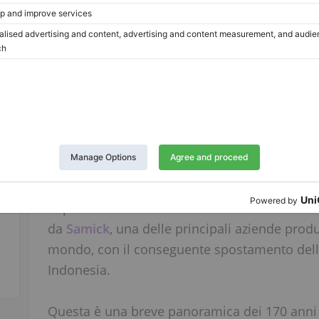
Nel 1875, la direzione dell'azienda fu assunta 
e successivamente da suo figlio, nipote di Ed
fine della Seconda Guerra Mondiale, quando 
la fabbrica Seiler fu nazionalizzata e la famigl
Dopo la guerra, la produzione di pianoforti fu 
pronipote di Edward, a Copenaghen, capitale
in Danimarca ebbe vita breve e durò dal 1951
centrale dell'azienda fu trasferita a Kitzing
trova la sede principale
. Tuttavia, attualmen
di pianoforti avviene al di fuori della Germani
da
Samick
, una delle principali aziende produ
mondo, con il conseguente spostamento dell
Indonesia.
Questa è una breve panoramica dei 170 anni di