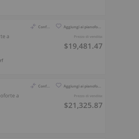
Confronto
Aggiungi ai pianoforti osservati
rte a
Prezzo di vendita:
$19,481.47
rf
Confronto
Aggiungi ai pianoforti osservati
noforte a
Prezzo di vendita:
$21,325.87