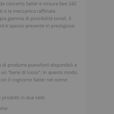
 da concerto Seiler e misura ben 242
i e la meccanica raffinata
a gamma di possibilità tonali. Il
i ed è spesso presente in prestigiose
 di produrre pianoforti disponibili a
 un "bene di lusso". In questo modo,
i con il cognome Seiler nel nome:
e prodotti in due sedi:
ania