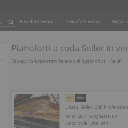
Pianoforti verticali
Pianoforti a coda
Negozi d
Pianoforti a coda Seiler in ve
Di seguito è riportato l’elenco di 8 pianoforti - Seiler
Hot
Video
Usato, Seiler, 206 Profession
Anno: 2001
Lunghezza:
6′9″
Stato:
Italia
Città:
Bari