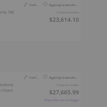
Confronto
Aggiungi ai pianoforti osservati
orte 186
Prezzo di vendita:
$23,614.10
Confronto
Aggiungi ai pianoforti osservati
anoforte
Prezzo di vendita:
e chiaro
$27,665.99
Disponibile per il noleggio