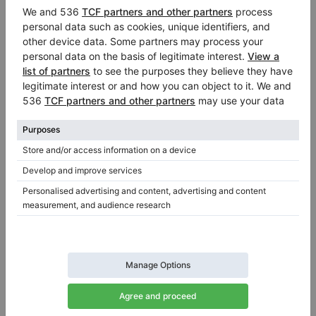
Pianoforti a coda Steinhoven
Anche se i pianoforti Steinhoven
potrebbero non essere così riconosciuti
come alcuni altri marchi, hanno ottenuto
riconoscimenti per la loro eccezionale
qualità e prezzi interessanti. Producono sia
pianoforti acustici che digitali, Steinhoven
si distingue per l'eccellente qualità del
suono e la solidità della costruzione dei
loro strumenti. Questi pianoforti, apprezzati
da studenti di musica, insegnanti e
appassionati, offrono un ottimo equilibrio
tra qualità e prezzo. Caratterizzati da