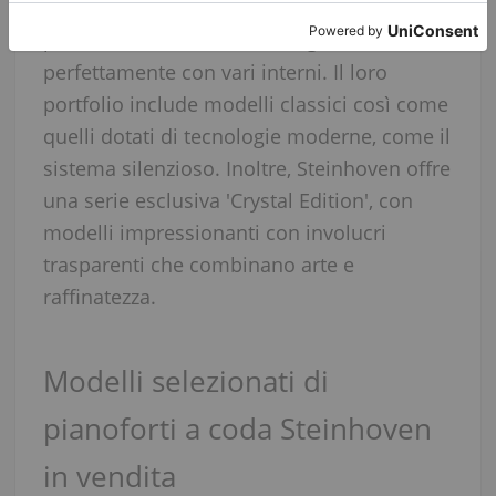
un'estetica elegante e un design moderno, i
pianoforti Steinhoven si integrano
perfettamente con vari interni. Il loro
portfolio include modelli classici così come
quelli dotati di tecnologie moderne, come il
sistema silenzioso. Inoltre, Steinhoven offre
una serie esclusiva 'Crystal Edition', con
modelli impressionanti con involucri
trasparenti che combinano arte e
raffinatezza.
Modelli selezionati di
pianoforti a coda Steinhoven
in vendita