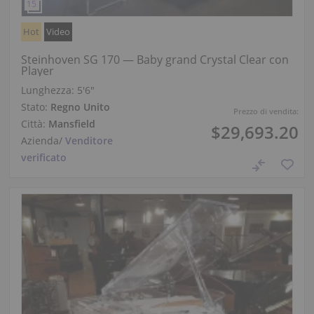
Hot
Video
Steinhoven SG 170 — Baby grand Crystal Clear con
Player
Lunghezza:
5′6″
Stato:
Regno Unito
Prezzo di vendita:
Città:
Mansfield
$29,693.20
Azienda
/
Venditore
verificato