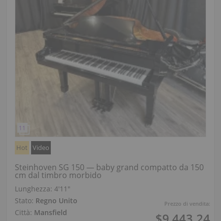
Hot
Video
Steinhoven SG 150 — baby grand compatto da 150
cm dal timbro morbido
Lunghezza:
4′11″
Stato:
Regno Unito
Prezzo di vendita:
Città:
Mansfield
$9,443.24