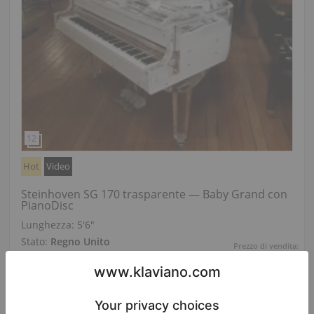
Hot
Video
Steinhoven SG 170 trasparente — Baby Grand con
PianoDisc
Lunghezza:
5′6″
Stato:
Regno Unito
Prezzo di vendita:
Città:
Mansfield
$29,693.20
Azienda
/
Venditore
verificato