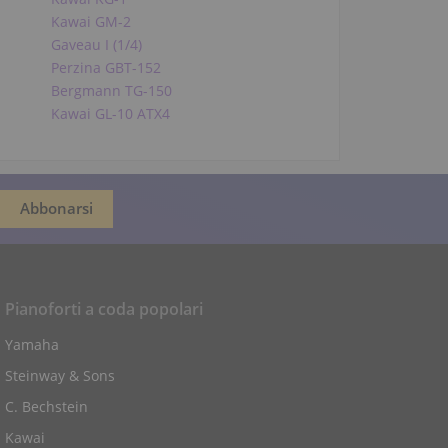
Kawai GM-2
Gaveau I (1/4)
Perzina GBT-152
Bergmann TG-150
Kawai GL-10 ATX4
Pianoforti a coda popolari
Yamaha
Steinway & Sons
C. Bechstein
Kawai