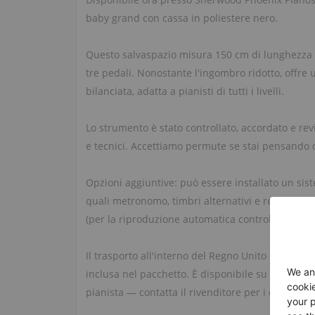
baby grand con cassa in poliestere nero.
Questo salvaspazio misura 150 cm di lunghezza (
tre pedali. Nonostante l'ingombro ridotto, offre
bilanciata, adatta a pianisti di tutti i livelli.
Lo strumento è stato controllato, accordato e re
e tecnici. Accettiamo permute se stai pensando d
Opzioni aggiuntive: può essere installato un siste
quali metronomo, timbri alternativi e registrazi
(per la riproduzione automatica controllabile da 
Il trasporto all'interno del Regno Unito è incluso
inclusa nel pacchetto. È disponibile su richiest
pianista — contatta il rivenditore per i dettagli