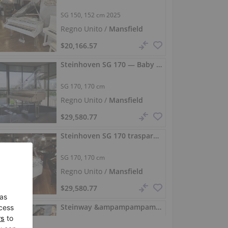
SG 150,
152 cm
2025
Regno Unito /
Mansfield
$20,166.57
Steinhoven SG 170 — Baby grand Crystal Clear con Player
SG 170,
170 cm
Regno Unito /
Mansfield
$29,580.77
Steinhoven SG 170 trasparente — Baby Grand con PianoDisc
SG 170,
170 cm
Regno Unito /
Mansfield
$29,580.77
Steinway &ampampampampampampampampampampampampampampampampampampampampampampampampampampampampampampamp Sons A-188 — Salon Grand restaurato 188 cm