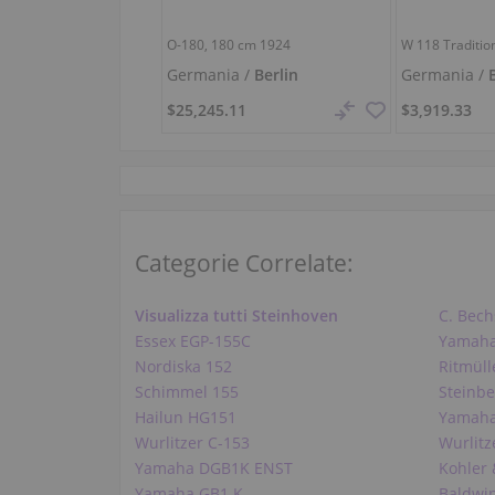
O-180,
180 cm
1924
W 118 Traditio
Germania /
Berlin
Germania /
$25,245.11
$3,919.33
Categorie Correlate:
Visualizza tutti Steinhoven
C. Bech
Essex EGP-155C
Yamaha
Nordiska 152
Ritmüll
Schimmel 155
Steinbe
Hailun HG151
Yamah
Wurlitzer C-153
Wurlitz
Yamaha DGB1K ENST
Kohler 
Yamaha GB1 K
Baldwi