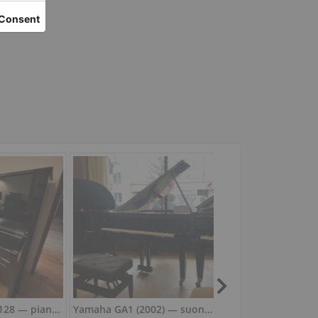
W. Hoffmann T 128 — pianoforte verticale 128 cm dal suono caldo
Yamaha GA1 (2002) — suono pieno e potente del pianoforte