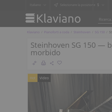
$
Italiano
Selezionare la posizione
Klaviano
Pianoforti a coda
Steinhoven
SG 150
S
Steinhoven SG 150 — b
morbido
Hot
Video