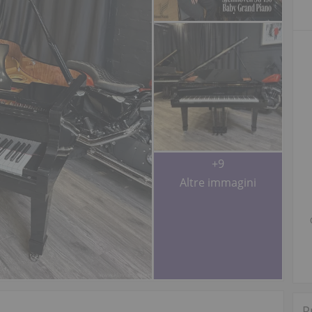
+9
Altre immagini
P