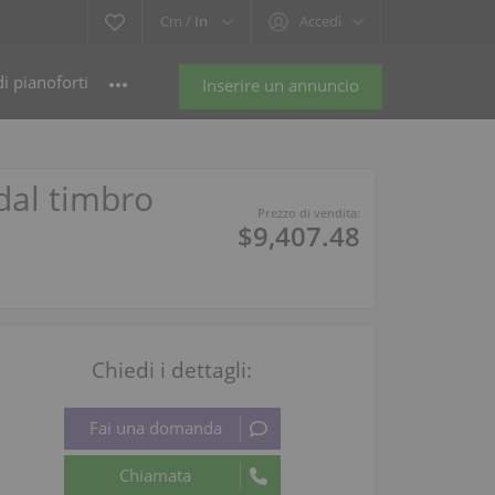
Cm /
In
Accedi
i pianoforti
Inserire un annuncio
dal timbro
Prezzo di vendita:
$9,407.48
Chiedi i dettagli: