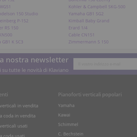
 WG51
Kohler & Campbell SKG-500
ndelson 150 Studio
Yamaha GB1 SG2
teinberg P-152
Kimball Baby Grand
er RS 150
Erard 1/4
KN500
Cable CN151
 GB1 K SC3
Zimmermann S 150
lla nostra newsletter
 su tutte le novità di Klaviano
enti
Pianoforti verticali popolari
verticali in vendita
Yamaha
Kawai
 a coda in vendita
Schimmel
verticali usati
C. Bechstein
 a coda usati