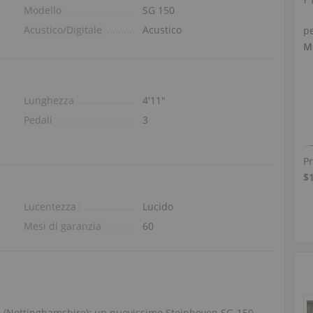
Modello
SG 150
Acustico/Digitale
Acustico
p
M
Lunghezza
4′11″
Pedali
3
P
$
Lucentezza
Lucido
Mesi di garanzia
60
s (Nottinghamshire): un nuovissimo Steinhoven SG-150