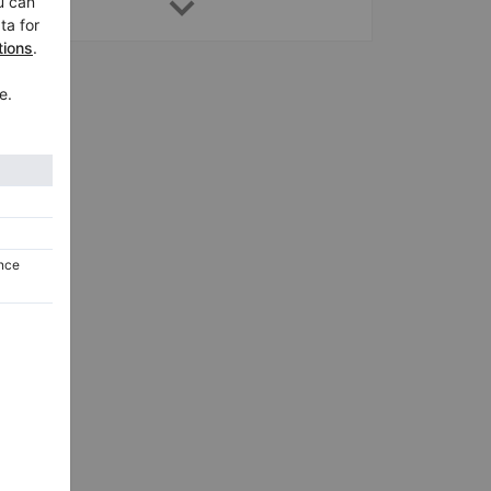
A-188,
188 cm
1895
Regno Unito /
Mansfield
$40,339.86
Feurich 162 Dynamic I — baby grand con telaio in ottone
162 Dynamic I,
162 cm
2025
Regno Unito /
Mansfield
$16,131.91