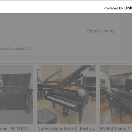
Twitter
LinkedIn
Pinterest
Report Listing
Visualizzazioni:
2241
Usato, Schimmel, W 118 Tradition
Nuovo pianoforte C. Bechstein A 190 — poliestere lucido