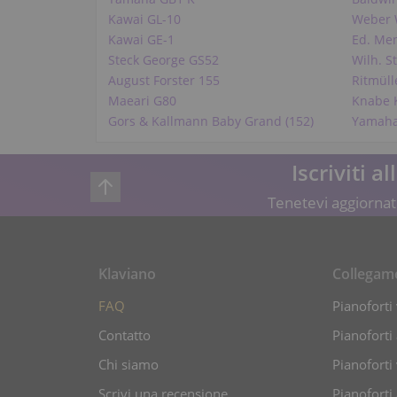
Kawai GL-10
Weber
Kawai GE-1
Ed. Me
Steck George GS52
Wilh. S
August Forster 155
Ritmüll
Maeari G80
Knabe 
Gors & Kallmann Baby Grand (152)
Yamaha
Iscriviti a
Tenetevi aggiornati
Klaviano
Collegam
FAQ
Pianoforti 
Contatto
Pianoforti
Chi siamo
Pianoforti 
Scrivi una recensione
Pianoforti