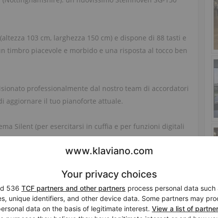
altezza 103 cm, larghezza 150 cm) e dispone di 88 tasti e
 un timbro piacevole e morbido e una risposta al tocco ben
visionato professionalmente dal nostro team di accordatori
i aggiornare il tuo pianoforte attuale.
ma Silent (per esercitarsi in cuffia e per funzioni digitali
one) con un costo aggiuntivo di £1,800. Un sistema Player
iPad) è disponibile con un costo aggiuntivo di £8,000.
 e il pianoforte viene fornito con accordatura in loco
a un video di questo stesso strumento eseguito dal nostro
 e per organizzare una prova.