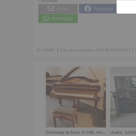
Condividi
Email
Facebook
WhatsApp
|
|
ID:
434481
Data di inserimento:
2024-09-18 09:37:07
Steinway & Sons O-180, revisionato integralmente, dal suono pieno