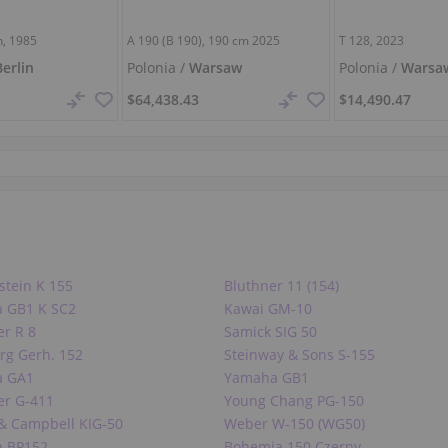
n, 1985
A 190 (B 190),
190 cm
2025
T 128, 2023
Berlin
Polonia /
Warsaw
Polonia /
Warsa
$64,438.43
$14,490.47
stein K 155
Bluthner 11 (154)
 GB1 K SC2
Kawai GM-10
er R 8
Samick SIG 50
rg Gerh. 152
Steinway & Sons S-155
a GA1
Yamaha GB1
er G-411
Young Chang PG-150
& Campbell KIG-50
Weber W-150 (WG50)
n BP152
Bohemia 150 Czerny