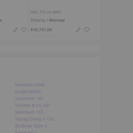
GA1,
151 cm
2002
SK-6,
214 cm
w
Polonia /
Warsaw
Polonia /
Warsaw
$10,731.00
Hamilton H396
Knabe WG50
Schimmel 150
Sohmer & Co. 50T
Weinbach 155
Young Chang Y-150
Bluthner Style 4
Kawai KG-1