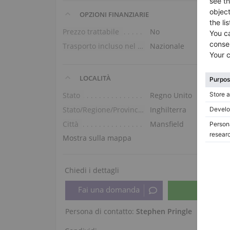
OPZIONI FINANZIARIE
Prezzo trattabile
No
Trasporto incluso nel prezzo (piano terra)
Nazionale
LOCALITÀ
Stato
Regno Unito
Stato/Regione/Provincia
Inghilterra
Città
Mansfield
Mostra sulla mappa
Chiedi i dettagli
Persona di contatto:
Stephen Pringle