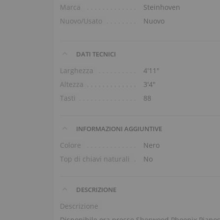
Marca
Steinhoven
Nuovo/Usato
Nuovo
DATI TECNICI
Larghezza
4′11″
Altezza
3′4″
Tasti
88
INFORMAZIONI AGGIUNTIVE
Colore
Nero
Top di chiavi naturali
No
DESCRIZIONE
Descrizione
Disponibile ora presso Sherwood Phoenix Piano