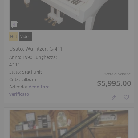
Hot
Video
Usato, Wurlitzer, G-411
Anno: 1990
Lunghezza:
4′11″
Stato:
Stati Uniti
Prezzo di vendita:
Città:
Lilburn
$5,995.00
Azienda
/
Venditore
verificato