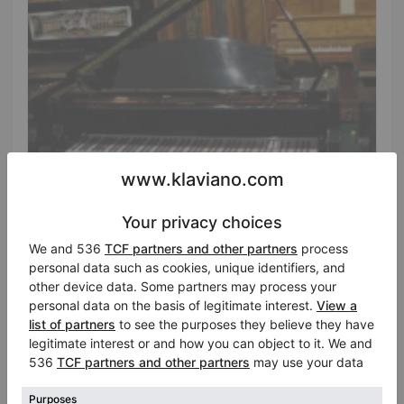
Hot
Wurlitzer G-411 akustischer Flügel mit 3 Pedalen
für Zuhause oder Studio
Stato:
Stati Uniti
Chiedendo il prezzo
Città:
Bloomingdale