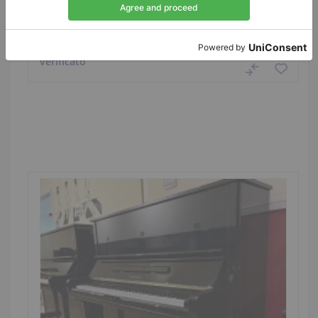
Stato:
Regno Unito
Prezzo di vendita:
Città:
Manchester
$6,987.61
Azienda
/
Venditore
verificato