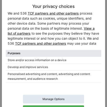
Hot
Yamaha U3 verticale — Suono potente e
consegna gratuita
Anno: 1975
Altezza:
51″