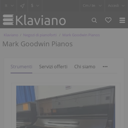
$
Cm /
In
Accedi
Klaviano
Negozi di pianoforti
Mark Goodwin Pianos
Mark Goodwin Pianos
Strumenti
Servizi offerti
Chi siamo