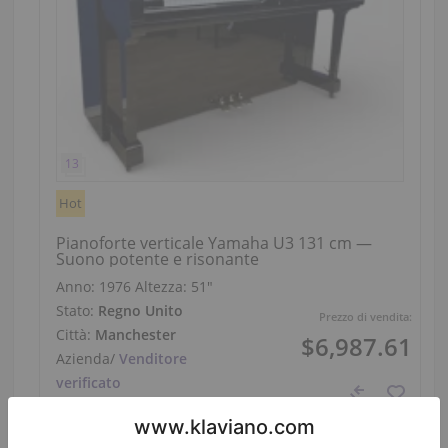
Hot
Pianoforte verticale Yamaha U3 131 cm —
Suono potente e risonante
Anno: 1976
Altezza:
51″
Stato:
Regno Unito
Prezzo di vendita:
Città:
Manchester
$6,987.61
Azienda
/
Venditore
verificato